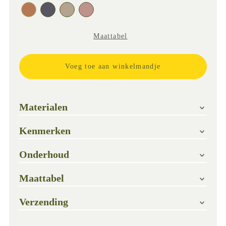
Maattabel
Slechts 4
Materialen
beschikbaar
Kenmerken
Onderhoud
Maattabel
Verzending