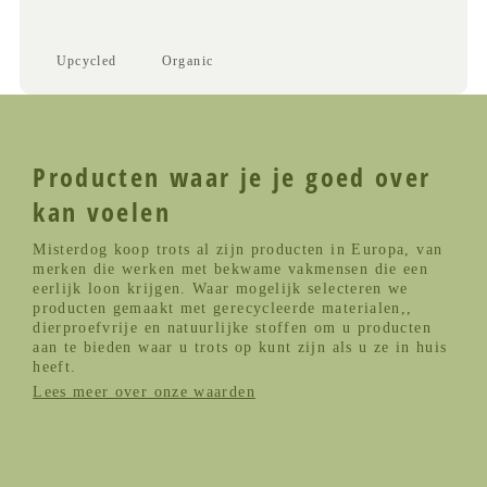
Upcycled
Organic
Producten waar je je goed over
kan voelen
Misterdog koop trots al zijn producten in Europa, van
merken die werken met bekwame vakmensen die een
eerlijk loon krijgen. Waar mogelijk selecteren we
producten gemaakt met gerecycleerde materialen,,
dierproefvrije en natuurlijke stoffen om u producten
aan te bieden waar u trots op kunt zijn als u ze in huis
heeft.
Lees meer over onze waarden