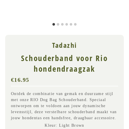
Tadazhi
Schouderband voor Rio
hondendraagzak
€16.95
Normale
prijs
(
Ontdek de combinatie van gemak en duurzame stijl
incl
met onze RIO Dog Bag Schouderband. Speciaal
BTW)
ontworpen om te voldoen aan jouw dynamische
levensstijl, deze verstelbare schouderband maakt van
jouw hondentas een handsfree, draagbaar accessoire.
Kleur
:
Light Brown