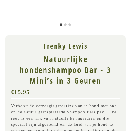
Frenky Lewis
Natuurlijke
hondenshampoo Bar - 3
Mini’s in 3 Geuren
€15.95
Normale
prijs
(
Verbeter de verzorgingsroutine van je hond met ons
incl
op de natuur geïnspireerde Shampoo Bars pak. Elke
BTW)
reep is een mix van natuurlijke ingrediënten die
speciaal zijn afgestemd om de huid van je hond te
verwennen, vooral als deze gevoelig is. Deze unieke