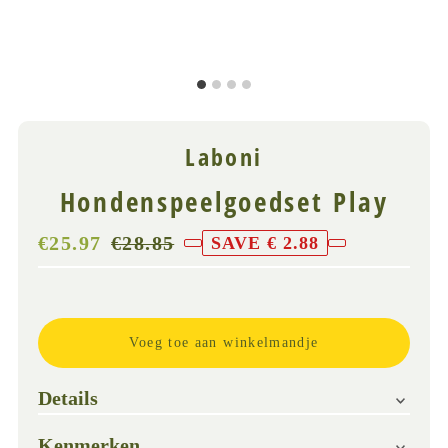
Laboni
Hondenspeelgoedset Play
Verkoopprijs
€25.97
Normale
€28.85
SAVE € 2.88
prijs
(
Slechts 3
incl
beschikbaar
BTW)
Details
Kenmerken