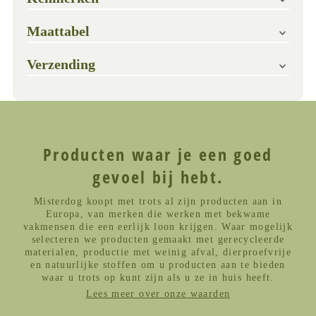
Maattabel
Verzending
Producten waar je een goed
gevoel bij hebt.
Misterdog koopt met trots al zijn producten aan in
Europa, van merken die werken met bekwame
vakmensen die een eerlijk loon krijgen. Waar mogelijk
selecteren we producten gemaakt met gerecycleerde
materialen, productie met weinig afval, dierproefvrije
en natuurlijke stoffen om u producten aan te bieden
waar u trots op kunt zijn als u ze in huis heeft.
Lees meer over onze waarden