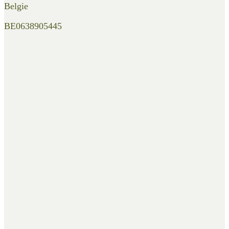
Belgie
BE0638905445