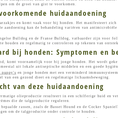
lpen om de groei van gist te voorkomen.
eelvoorkomende huidaandoening
aarzakjes en komt vaak voor bij honden. Het manifesteert zich a
de aandoening kan de behandeling variëren van antimicrobiële
Engelse Bulldog en de Franse Bulldog, vatbaarder zijn voor foll
 te houden en regelmatig te controleren op tekenen van ontste
ard bij honden: Symptomen en b
d, komt voornamelijk voor bij jonge honden. Het wordt geken
 meestal uit lokale antiseptische middelen en een goede hygiën
j puppy's
en jonge honden met een verminderd immuunsysteem?
el van een gezond dieet en regelmatige lichaamsbeweging.
icht van deze huidaandoening
rmatige olieproductie resulteert in een schilferige huid en v
rèmes die de talgproductie reguleren.
 bepaalde rassen, zoals de Basset Hound en de Cocker Spaniel
rgen om de talgproductie onder controle te houden.