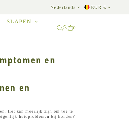
Taal
Munteenh
Nederlands
EUR €
SLAPEN
0
Symptomen en
omen en
en. Het kan moeilijk zijn om toe te
 eigenlijk huidproblemen bij honden?