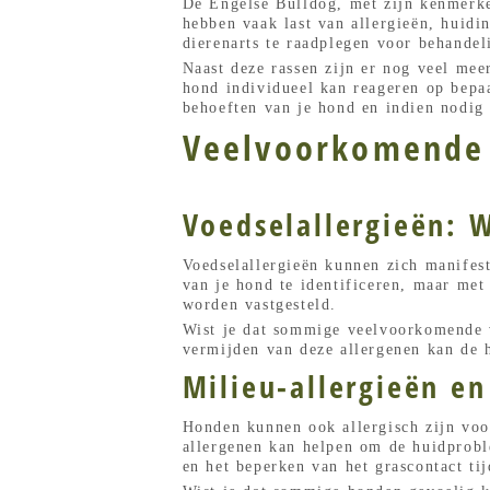
De Engelse Bulldog, met zijn kenmerke
hebben vaak last van allergieën, huidin
dierenarts te raadplegen voor behandel
Naast deze rassen zijn er nog veel mee
hond individueel kan reageren op bep
behoeften van je hond en indien nodig 
Veelvoorkomende 
Voedselallergieën: 
Voedselallergieën kunnen zich manifest
van je hond te identificeren, maar met
worden vastgesteld.
Wist je dat sommige veelvoorkomende v
vermijden van deze allergenen kan de 
Milieu-allergieën e
Honden kunnen ook allergisch zijn voor
allergenen kan helpen om de huidprobl
en het beperken van het grascontact tij