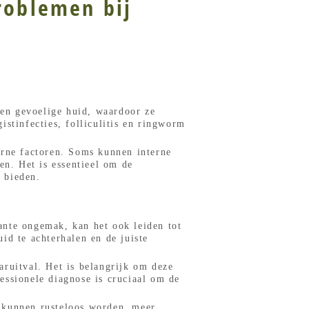
roblemen bij
en gevoelige huid, waardoor ze
stinfecties, folliculitis en ringworm
erne factoren. Soms kunnen interne
n. Het is essentieel om de
 bieden.
ante ongemak, kan het ook leiden tot
id te achterhalen en de juiste
aruitval. Het is belangrijk om deze
essionele diagnose is cruciaal om de
e kunnen rusteloos worden, meer