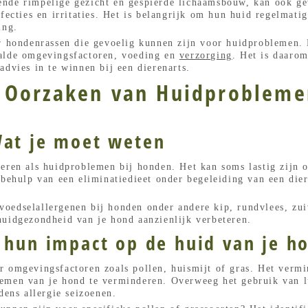
nde rimpelige gezicht en gespierde lichaamsbouw, kan ook ge
fecties en irritaties. Het is belangrijk om hun huid regelmati
ing.
r hondenrassen die gevoelig kunnen zijn voor huidproblemen. 
aalde omgevingsfactoren, voeding en
verzorging
. Het is daarom
advies in te winnen bij een dierenarts.
Oorzaken van Huidprobleme
Wat je moet weten
eren als huidproblemen bij honden. Het kan soms lastig zijn o
 behulp van een eliminatiedieet onder begeleiding van een dier
oedselallergenen bij honden onder andere kip, rundvlees, zui
huidgezondheid van je hond aanzienlijk verbeteren.
n hun impact op de huid van je h
 omgevingsfactoren zoals pollen, huismijt of gras. Het vermi
emen van je hond te verminderen. Overweeg het gebruik van lu
dens allergie seizoenen.