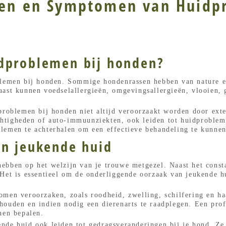
ken en Symptomen van Huidp
dproblemen bij honden?
blemen bij honden. Sommige hondenrassen hebben van nature e
ast kunnen voedselallergieën, omgevingsallergieën, vlooien, gi
dproblemen bij honden niet altijd veroorzaakt worden door ext
tigheden of auto-immuunziekten, ook leiden tot huidprobleme
lemen te achterhalen om een effectieve behandeling te kunnen
an jeukende huid
ebben op het welzijn van je trouwe metgezel. Naast het const
Het is essentieel om de onderliggende oorzaak van jeukende hu
men veroorzaken, zoals roodheid, zwelling, schilfering en ha
ouden en indien nodig een dierenarts te raadplegen. Een prof
nen bepalen.
nde huid ook leiden tot gedragsveranderingen bij je hond. Z