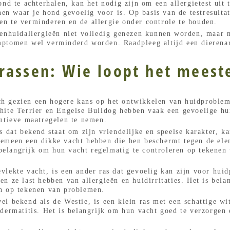
nd te achterhalen, kan het nodig zijn om een allergietest uit 
nen waar je hond gevoelig voor is. Op basis van de testresulta
n te verminderen en de allergie onder controle te houden.
denhuidallergieën niet volledig genezen kunnen worden, maar m
ptomen wel verminderd worden. Raadpleeg altijd een dierenart
assen: Wie loopt het meeste
h gezien een hogere kans op het ontwikkelen van huidproblem
hite Terrier en Engelse Bulldog hebben vaak een gevoelige hui
entieve maatregelen te nemen.
s dat bekend staat om zijn vriendelijke en speelse karakter, k
emeen een dikke vacht hebben die hen beschermt tegen de ele
s belangrijk om hun vacht regelmatig te controleren op tekene
vlekte vacht, is een ander ras dat gevoelig kan zijn voor hui
n ze last hebben van allergieën en huidirritaties. Het is bel
n op tekenen van problemen.
l bekend als de Westie, is een klein ras met een schattige wit
dermatitis. Het is belangrijk om hun vacht goed te verzorgen 