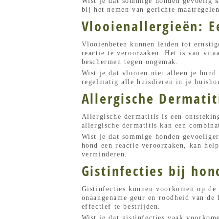
Wist je dat sommige honden gevoelig ku
bij het nemen van gerichte maatregelen
Vlooienallergieën: 
Vlooienbeten kunnen leiden tot ernstige
reactie te veroorzaken. Het is van vita
beschermen tegen ongemak.
Wist je dat vlooien niet alleen je hon
regelmatig alle huisdieren in je huish
Allergische Dermati
Allergische dermatitis is een ontstekin
allergische dermatitis kan een combina
Wist je dat sommige honden gevoeliger 
hond een reactie veroorzaken, kan hel
verminderen.
Gistinfecties bij ho
Gistinfecties kunnen voorkomen op de
onaangename geur en roodheid van de h
effectief te bestrijden.
Wist je dat gistinfecties vaak voorkom