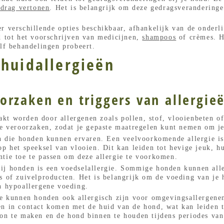
edrag vertonen
. Het is belangrijk om deze gedragsveranderinge
r verschillende opties beschikbaar, afhankelijk van de onderl
d tot het voorschrijven van medicijnen,
shampoos
of crèmes. He
elf behandelingen probeert.
huidallergieën
orzaken en triggers van allergie
kt worden door allergenen zoals pollen, stof, vlooienbeten of
tie veroorzaken, zodat je gepaste maatregelen kunt nemen om j
ën die honden kunnen ervaren. Een veelvoorkomende allergie is
p het speeksel van vlooien. Dit kan leiden tot hevige jeuk, hu
tie toe te passen om deze allergie te voorkomen.
ij honden is een voedselallergie. Sommige honden kunnen alle
s of zuivelproducten. Het is belangrijk om de voeding van je 
n hypoallergene voeding.
ie kunnen honden ook allergisch zijn voor omgevingsallergenen
n in contact komen met de huid van de hond, wat kan leiden tot
on te maken en de hond binnen te houden tijdens periodes van