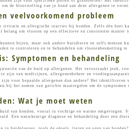
nnen zijn voor specifieke pollen of grassoorten? Het identif
 om de blootstelling van je hond aan deze allergenen te verm
Een veelvoorkomend probleem
 irritatie en allergische reacties bij honden. Zelfs één beet 
al belang om vlooien op een effectieve en consistente manier t
d kunnen bijten, maar ook andere huisdieren en zelfs mensen k
ouden te controleren en te behandelen om vlooienbesmetting t
tis: Symptomen en behandeling
gsreactie van de huid op allergenen. Het veroorzaakt jeuk, roo
tie zijn van medicijnen, allergenenbeheer en voedingsaanpassi
zijn voor bepaalde allergenen dan andere? Het identificeren va
pen bij het nemen van gerichte maatregelen om de symptomen va
nden: Wat je moet weten
 huid van honden, vooral in vochtige en warme omgevingen. S
uid. Een nauwkeurige diagnose en behandeling door een dieren
en in huidplooien, zoals de oksels, liezen en oren van honde