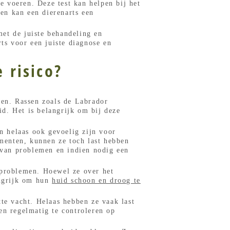
te voeren. Deze test kan helpen bij het
ten kan een dierenarts een
et de juiste behandeling en
s voor een juiste diagnose en
 risico?
en. Rassen zoals de Labrador
d. Het is belangrijk om bij deze
an helaas ook gevoelig zijn voor
menten, kunnen ze toch last hebben
n van problemen en indien nodig een
dproblemen. Hoewel ze over het
angrijk om hun
huid schoon en droog te
te vacht. Helaas hebben ze vaak last
en regelmatig te controleren op