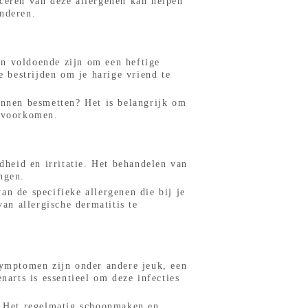
iceren van deze allergenen kan helpen
inderen.
kan voldoende zijn om een heftige
e bestrijden om je harige vriend te
unnen besmetten? Het is belangrijk om
e voorkomen.
dheid en irritatie. Het behandelen van
ngen.
n de specifieke allergenen die bij je
n allergische dermatitis te
ymptomen zijn onder andere jeuk, een
arts is essentieel om deze infecties
n? Het regelmatig schoonmaken en