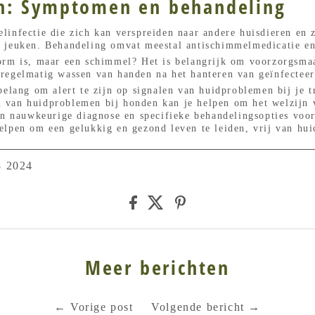
n: Symptomen en behandeling
infectie die zich kan verspreiden naar andere huisdieren en 
 jeuken. Behandeling omvat meestal antischimmelmedicatie en
orm is, maar een schimmel? Het is belangrijk om voorzorgsma
regelmatig wassen van handen na het hanteren van geïnfecteer
belang om alert te zijn op signalen van huidproblemen bij je 
van huidproblemen bij honden kan je helpen om het welzijn v
en nauwkeurige diagnose en specifieke behandelingsopties voo
elpen om een gelukkig en gezond leven te leiden, vrij van hu
8 2024
Meer berichten
←
Vorige post
Volgende bericht
→