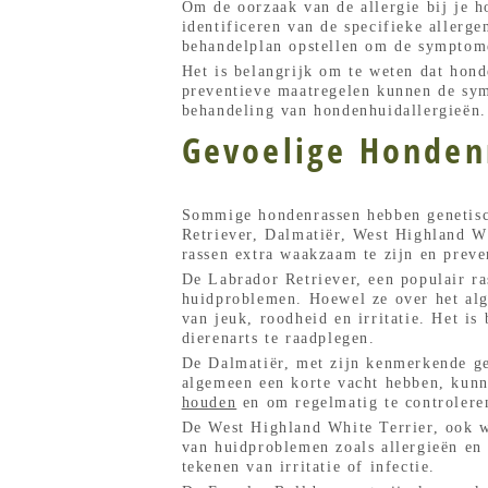
Om de oorzaak van de allergie bij je ho
identificeren van de specifieke allerge
behandelplan opstellen om de symptome
Het is belangrijk om te weten dat hon
preventieve maatregelen kunnen de sym
behandeling van hondenhuidallergieën.
Gevoelige Hondenr
Sommige hondenrassen hebben genetisc
Retriever, Dalmatiër, West Highland W
rassen extra waakzaam te zijn en prev
De Labrador Retriever, een populair ra
huidproblemen. Hoewel ze over het alg
van jeuk, roodheid en irritatie. Het i
dierenarts te raadplegen.
De Dalmatiër, met zijn kenmerkende ge
algemeen een korte vacht hebben, kunne
houden
en om regelmatig te controlere
De West Highland White Terrier, ook we
van huidproblemen zoals allergieën en 
tekenen van irritatie of infectie.