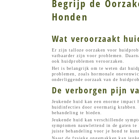
Begrijp de Oorza
Honden
Wat veroorzaakt hui
Er zijn talloze oorzaken voor huidpro
vatbaarder zijn voor problemen. Daarna
ook huidproblemen veroorzaken.
Het is belangrijk om te weten dat hui
problemen, zoals hormonale onevenwich
onderliggende oorzaak van de huidprob
De verborgen pijn v
Jeukende huid kan een enorme impact h
huidinfecties door overmatig krabben. 
behandeling te bieden.
Jeukende huid kan verschillende sympto
symptomen nauwlettend in de gaten te h
juiste behandeling voor je hond te kun
Naast de fysieke ongemakken kan jeuke