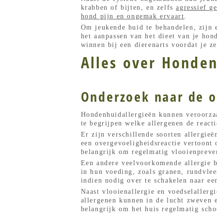
krabben of bijten, en zelfs
agressief g
hond pijn en ongemak ervaart
.
Om jeukende huid te behandelen, zijn e
het aanpassen van het dieet van je hon
winnen bij een dierenarts voordat je z
Alles over Honden
Onderzoek naar de o
Hondenhuidallergieën kunnen veroorzaa
te begrijpen welke allergenen de reac
Er zijn verschillende soorten allergie
een overgevoeligheidsreactie vertoont o
belangrijk om regelmatig vlooienpreven
Een andere veelvoorkomende allergie b
in hun voeding, zoals granen, rundvlee
indien nodig over te schakelen naar ee
Naast vlooienallergie en voedselallerg
allergenen kunnen in de lucht zweven e
belangrijk om het huis regelmatig scho