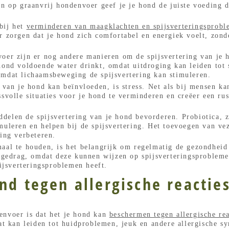
en op graanvrij hondenvoer geef je je hond de juiste voeding 
bij het
verminderen van maagklachten en spijsverteringsprob
r zorgen dat je hond zich comfortabel en energiek voelt, zond
oer zijn er nog andere manieren om de spijsvertering van je h
hond voldoende water drinkt, omdat uitdroging kan leiden tot
omdat lichaamsbeweging de spijsvertering kan stimuleren.
 van je hond kan beïnvloeden, is stress. Net als bij mensen kan
ssvolle situaties voor je hond te verminderen en creëer een r
delen de spijsvertering van je hond bevorderen. Probiotica, z
muleren en helpen bij de spijsvertering. Het toevoegen van ve
ring verbeteren.
aal te houden, is het belangrijk om regelmatig de gezondheid 
n gedrag, omdat deze kunnen wijzen op spijsverteringsproblemen
pijsverteringsproblemen heeft.
nd tegen allergische reactie
envoer is dat het je hond kan
beschermen tegen allergische rea
wat kan leiden tot huidproblemen, jeuk en andere allergische 