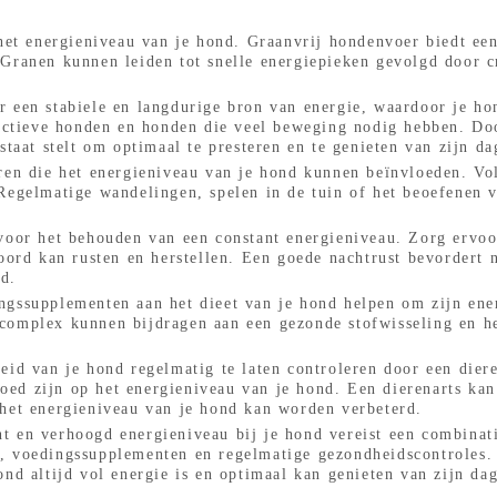
 het energieniveau van je hond. Graanvrij hondenvoer biedt ee
 Granen kunnen leiden tot snelle energiepieken gevolgd door c
 een stabiele en langdurige bron van energie, waardoor je ho
r actieve honden en honden die veel beweging nodig hebben. Do
staat stelt om optimaal te presteren en te genieten van zijn da
oren die het energieniveau van je hond kunnen beïnvloeden. Vo
 Regelmatige wandelingen, spelen in de tuin of het beoefenen
 voor het behouden van een constant energieniveau. Zorg ervoo
oord kan rusten en herstellen. Een goede nachtrust bevordert n
d.
ngssupplementen aan het dieet van je hond helpen om zijn en
complex kunnen bijdragen aan een gezonde stofwisseling en h
eid van je hond regelmatig te laten controleren door een dier
ed zijn op het energieniveau van je hond. Een dierenarts ka
 het energieniveau van je hond kan worden verbeterd.
t en verhoogd energieniveau bij je hond vereist een combina
, voedingssupplementen en regelmatige gezondheidscontroles. 
ond altijd vol energie is en optimaal kan genieten van zijn da