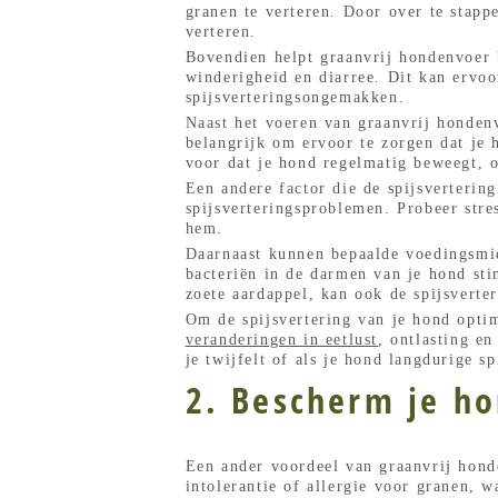
granen te verteren. Door over te stapp
verteren.
Bovendien helpt graanvrij hondenvoer 
winderigheid en diarree. Dit kan ervoo
spijsverteringsongemakken.
Naast het voeren van graanvrij hondenv
belangrijk om ervoor te zorgen dat je 
voor dat je hond regelmatig beweegt, 
Een andere factor die de spijsvertering
spijsverteringsproblemen. Probeer stre
hem.
Daarnaast kunnen bepaalde voedingsmid
bacteriën in de darmen van je hond sti
zoete aardappel, kan ook de spijsverte
Om de spijsvertering van je hond optim
veranderingen in eetlust
, ontlasting e
je twijfelt of als je hond langdurige s
2. Bescherm je ho
Een ander voordeel van graanvrij hond
intolerantie of allergie voor granen, 