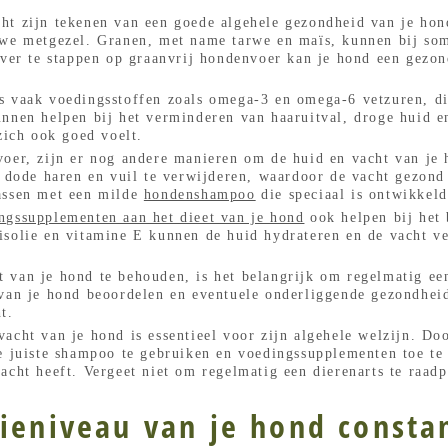
ht zijn tekenen van een goede algehele gezondheid van je ho
uwe metgezel. Granen, met name tarwe en maïs, kunnen bij so
over te stappen op graanvrij hondenvoer kan je hond een gezon
s vaak voedingsstoffen zoals omega-3 en omega-6 vetzuren, di
unnen helpen bij het verminderen van haaruitval, droge huid 
zich ook goed voelt.
voer, zijn er nog andere manieren om de huid en vacht van je
m dode haren en vuil te verwijderen, waardoor de vacht gezond 
assen met een milde
hondenshampoo
die speciaal is ontwikkel
ngssupplementen aan het dieet van je hond
ook helpen bij het 
isolie en vitamine E kunnen de huid hydrateren en de vacht v
 van je hond te behouden, is het belangrijk om regelmatig een
 van je hond beoordelen en eventuele onderliggende gezondhei
t.
acht van je hond is essentieel voor zijn algehele welzijn. Doo
e juiste shampoo te gebruiken en voedingssupplementen toe te
acht heeft. Vergeet niet om regelmatig een dierenarts te raad
ieniveau van je hond consta