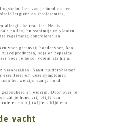
.
edingsbehoeften van je hond op een
selallergieën en intoleranties,
 allergische reacties. Het is
als pollen, huisstofmijt en vlooien.
et regelmatig controleren en
ezen voor graanvrij hondenvoer, kan
s zuivelproducten, soja en bepaalde
zes voor je hond, vooral als hij al
nen veroorzaken. Naast huidproblemen
is essentieel om deze symptomen
unnen het welzijn van je hond
e gezondheid en welzijn. Door over te
n dat je hond vrij blijft van
oleren en bij twijfel altijd een
de vacht