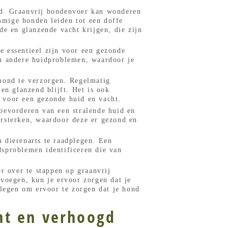
nd. Graanvrij hondenvoer kan wonderen
mmige honden leiden tot een doffe
de en glanzende vacht krijgen, die zijn
e essentieel zijn voor een gezonde
en andere huidproblemen, waardoor je
 hond te verzorgen. Regelmatig
en glanzend blijft. Het is ook
d voor een gezonde huid en vacht.
bevorderen van een stralende huid en
ersterken, waardoor deze er gezond en
 dierenarts te raadplegen. Een
dsproblemen identificeren die van
r over te stappen op graanvrij
 voegen, kun je ervoor zorgen dat je
plegen om ervoor te zorgen dat je hond
nt en verhoogd