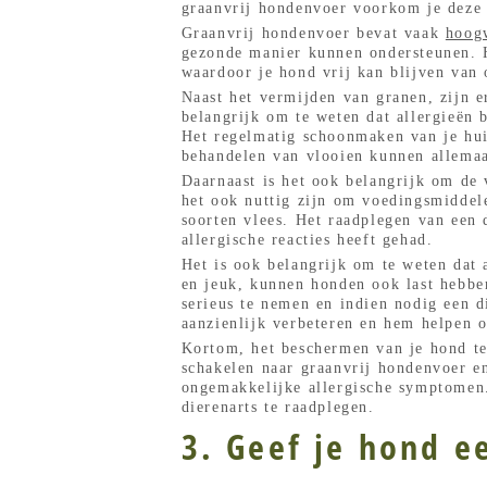
graanvrij hondenvoer voorkom je deze 
Graanvrij hondenvoer bevat vaak
hoogw
gezonde manier kunnen ondersteunen. H
waardoor je hond vrij kan blijven van
Naast het vermijden van granen, zijn e
belangrijk om te weten dat allergieën 
Het regelmatig schoonmaken van je hui
behandelen van vlooien kunnen allemaa
Daarnaast is het ook belangrijk om de 
het ook nuttig zijn om voedingsmiddele
soorten vlees. Het raadplegen van een 
allergische reacties heeft gehad.
Het is ook belangrijk om te weten dat
en jeuk, kunnen honden ook last hebb
serieus te nemen en indien nodig een d
aanzienlijk verbeteren en hem helpen o
Kortom, het beschermen van je hond teg
schakelen naar graanvrij hondenvoer en
ongemakkelijke allergische symptomen. 
dierenarts te raadplegen.
3. Geef je hond e