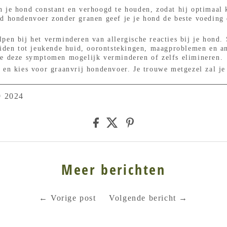
 je hond constant en verhoogd te houden, zodat hij optimaal 
d hondenvoer zonder granen geef je je hond de beste voeding d
lpen bij het verminderen van allergische reacties bij je hond
leiden tot jeukende huid, oorontstekingen, maagproblemen en 
je deze symptomen mogelijk verminderen of zelfs elimineren.
 en kies voor graanvrij hondenvoer. Je trouwe metgezel zal je
9 2024
Meer berichten
←
Vorige post
Volgende bericht
→