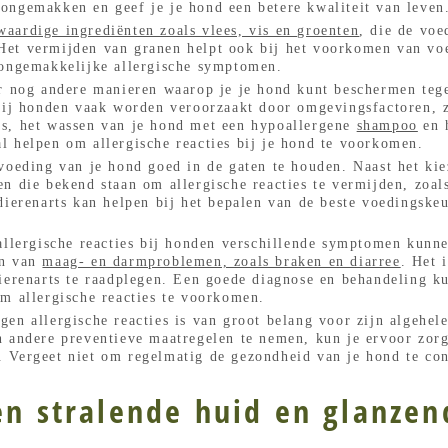
ongemakken en geef je je hond een betere kwaliteit van leven
aardige ingrediënten zoals vlees, vis en groenten
, die de vo
et vermijden van granen helpt ook bij het voorkomen van voed
 ongemakkelijke allergische symptomen.
r nog andere manieren waarop je je hond kunt beschermen tegen
bij honden vaak worden veroorzaakt door omgevingsfactoren, zo
s, het wassen van je hond met een hypoallergene
shampoo
en h
l helpen om allergische reacties bij je hond te voorkomen.
voeding van je hond goed in de gaten te houden. Naast het ki
n die bekend staan om allergische reacties te vermijden, zoal
dierenarts kan helpen bij het bepalen van de beste voedingskeu
 allergische reacties bij honden verschillende symptomen kun
en van
maag- en darmproblemen, zoals braken en diarree
. Het 
ierenarts te raadplegen. Een goede diagnose en behandeling k
m allergische reacties te voorkomen.
en allergische reacties is van groot belang voor zijn algehel
 andere preventieve maatregelen te nemen, kun je ervoor zorge
Vergeet niet om regelmatig de gezondheid van je hond te contr
en stralende huid en glanzen