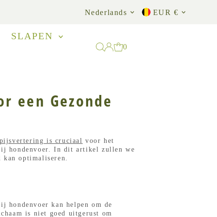
Taal
Munteenh
Nederlands
EUR €
SLAPEN
0
or een Gezonde
pijsvertering is cruciaal
voor het
ij hondenvoer. In dit artikel zullen we
 kan optimaliseren.
vrij hondenvoer kan helpen om de
ichaam is niet goed uitgerust om