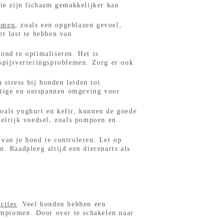
die zijn lichaam gemakkelijker kan
lemen
, zoals een opgeblazen gevoel,
er last te hebben van
ond te optimaliseren. Het is
 spijsverteringsproblemen. Zorg er ook
 stress bij honden leiden tot
ustige en ontspannen omgeving voor
oals yoghurt en kefir, kunnen de goede
zelrijk voedsel, zoals pompoen en
van je hond te controleren. Let op
. Raadpleeg altijd een dierenarts als
s
cties
. Veel honden hebben een
symptomen. Door over te schakelen naar