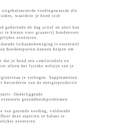
n uitgebalanceerde voedingswaarde die
rashes, waardoor je hond zich
nd gedurende de dag actief en alert kan
or te kiezen voor graanvrij hondenvoer
gelijkse avonturen.
ldoende lichaamsbeweging is essentieel
 van hondensporten kunnen helpen om
r dat je hond een comfortabele en
iet alleen het fysieke welzijn van je
ergieniveau te verhogen. Supplementen
et bevorderen van de energieproductie
enarts. Onderliggende
n eventuele gezondheidsproblemen
tie van gezonde voeding, voldoende
Door deze aspecten in balans te
gelijkse avonturen.