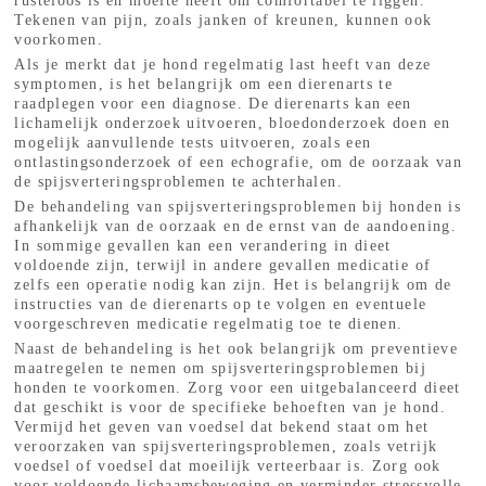
rusteloos is en moeite heeft om comfortabel te liggen.
Tekenen van pijn, zoals janken of kreunen, kunnen ook
voorkomen.
Als je merkt dat je hond regelmatig last heeft van deze
symptomen, is het belangrijk om een dierenarts te
raadplegen voor een diagnose. De dierenarts kan een
lichamelijk onderzoek uitvoeren, bloedonderzoek doen en
mogelijk aanvullende tests uitvoeren, zoals een
ontlastingsonderzoek of een echografie, om de oorzaak van
de spijsverteringsproblemen te achterhalen.
De behandeling van spijsverteringsproblemen bij honden is
afhankelijk van de oorzaak en de ernst van de aandoening.
In sommige gevallen kan een verandering in dieet
voldoende zijn, terwijl in andere gevallen medicatie of
zelfs een operatie nodig kan zijn. Het is belangrijk om de
instructies van de dierenarts op te volgen en eventuele
voorgeschreven medicatie regelmatig toe te dienen.
Naast de behandeling is het ook belangrijk om preventieve
maatregelen te nemen om spijsverteringsproblemen bij
honden te voorkomen. Zorg voor een uitgebalanceerd dieet
dat geschikt is voor de specifieke behoeften van je hond.
Vermijd het geven van voedsel dat bekend staat om het
veroorzaken van spijsverteringsproblemen, zoals vetrijk
voedsel of voedsel dat moeilijk verteerbaar is. Zorg ook
voor voldoende lichaamsbeweging en verminder stressvolle