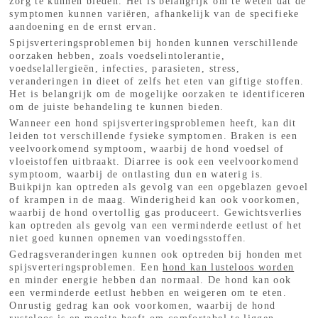
zorg te kunnen bieden. Het is belangrijk om te weten dat de
symptomen kunnen variëren, afhankelijk van de specifieke
aandoening en de ernst ervan.
Spijsverteringsproblemen bij honden kunnen verschillende
oorzaken hebben, zoals voedselintolerantie,
voedselallergieën, infecties, parasieten, stress,
veranderingen in dieet of zelfs het eten van giftige stoffen.
Het is belangrijk om de mogelijke oorzaken te identificeren
om de juiste behandeling te kunnen bieden.
Wanneer een hond spijsverteringsproblemen heeft, kan dit
leiden tot verschillende fysieke symptomen. Braken is een
veelvoorkomend symptoom, waarbij de hond voedsel of
vloeistoffen uitbraakt. Diarree is ook een veelvoorkomend
symptoom, waarbij de ontlasting dun en waterig is.
Buikpijn kan optreden als gevolg van een opgeblazen gevoel
of krampen in de maag. Winderigheid kan ook voorkomen,
waarbij de hond overtollig gas produceert. Gewichtsverlies
kan optreden als gevolg van een verminderde eetlust of het
niet goed kunnen opnemen van voedingsstoffen.
Gedragsveranderingen kunnen ook optreden bij honden met
spijsverteringsproblemen. Een
hond kan lusteloos worden
en minder energie hebben dan normaal. De hond kan ook
een verminderde eetlust hebben en weigeren om te eten.
Onrustig gedrag kan ook voorkomen, waarbij de hond