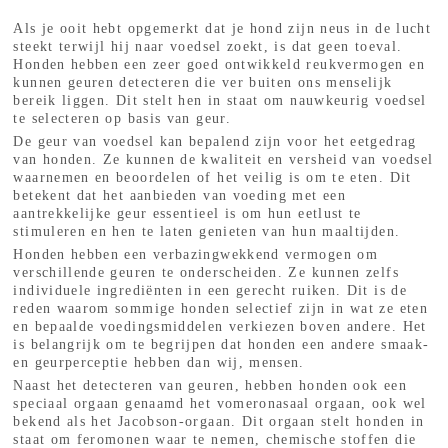
Als je ooit hebt opgemerkt dat je hond zijn neus in de lucht
steekt terwijl hij naar voedsel zoekt, is dat geen toeval.
Honden hebben een zeer goed ontwikkeld reukvermogen en
kunnen geuren detecteren die ver buiten ons menselijk
bereik liggen. Dit stelt hen in staat om nauwkeurig voedsel
te selecteren op basis van geur.
De geur van voedsel kan bepalend zijn voor het eetgedrag
van honden. Ze kunnen de kwaliteit en versheid van voedsel
waarnemen en beoordelen of het veilig is om te eten. Dit
betekent dat het aanbieden van voeding met een
aantrekkelijke geur essentieel is om hun eetlust te
stimuleren en hen te laten genieten van hun maaltijden.
Honden hebben een verbazingwekkend vermogen om
verschillende geuren te onderscheiden. Ze kunnen zelfs
individuele ingrediënten in een gerecht ruiken. Dit is de
reden waarom sommige honden selectief zijn in wat ze eten
en bepaalde voedingsmiddelen verkiezen boven andere. Het
is belangrijk om te begrijpen dat honden een andere smaak-
en geurperceptie hebben dan wij, mensen.
Naast het detecteren van geuren, hebben honden ook een
speciaal orgaan genaamd het vomeronasaal orgaan, ook wel
bekend als het Jacobson-orgaan. Dit orgaan stelt honden in
staat om feromonen waar te nemen, chemische stoffen die