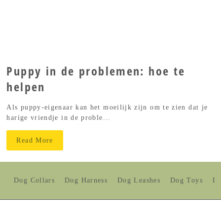
Puppy in de problemen: hoe te
helpen
Als puppy-eigenaar kan het moeilijk zijn om te zien dat je
harige vriendje in de proble...
Read More
Dog Collars
Dog Harness
Dog Leashes
Dog Toys
Do