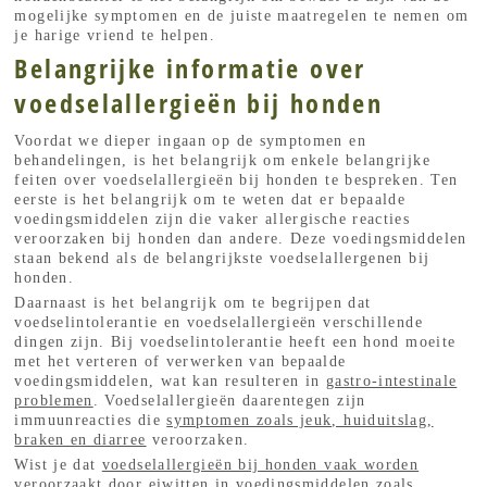
mogelijke symptomen en de juiste maatregelen te nemen om
je harige vriend te helpen.
Belangrijke informatie over
voedselallergieën bij honden
Voordat we dieper ingaan op de symptomen en
behandelingen, is het belangrijk om enkele belangrijke
feiten over voedselallergieën bij honden te bespreken. Ten
eerste is het belangrijk om te weten dat er bepaalde
voedingsmiddelen zijn die vaker allergische reacties
veroorzaken bij honden dan andere. Deze voedingsmiddelen
staan bekend als de belangrijkste voedselallergenen bij
honden.
Daarnaast is het belangrijk om te begrijpen dat
voedselintolerantie en voedselallergieën verschillende
dingen zijn. Bij voedselintolerantie heeft een hond moeite
met het verteren of verwerken van bepaalde
voedingsmiddelen, wat kan resulteren in
gastro-intestinale
problemen
. Voedselallergieën daarentegen zijn
immuunreacties die
symptomen zoals jeuk, huiduitslag,
braken en diarree
veroorzaken.
Wist je dat
voedselallergieën bij honden vaak worden
veroorzaakt door eiwitten
in voedingsmiddelen zoals