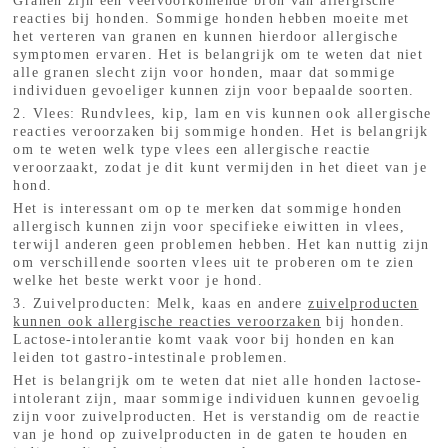
Granen zijn een veelvoorkomende bron van allergische
reacties bij honden. Sommige honden hebben moeite met
het verteren van granen en kunnen hierdoor allergische
symptomen ervaren. Het is belangrijk om te weten dat niet
alle granen slecht zijn voor honden, maar dat sommige
individuen gevoeliger kunnen zijn voor bepaalde soorten.
2. Vlees: Rundvlees, kip, lam en vis kunnen ook allergische
reacties veroorzaken bij sommige honden. Het is belangrijk
om te weten welk type vlees een allergische reactie
veroorzaakt, zodat je dit kunt vermijden in het dieet van je
hond.
Het is interessant om op te merken dat sommige honden
allergisch kunnen zijn voor specifieke eiwitten in vlees,
terwijl anderen geen problemen hebben. Het kan nuttig zijn
om verschillende soorten vlees uit te proberen om te zien
welke het beste werkt voor je hond.
3. Zuivelproducten: Melk, kaas en andere
zuivelproducten
kunnen ook allergische reacties veroorzaken
bij honden.
Lactose-intolerantie komt vaak voor bij honden en kan
leiden tot gastro-intestinale problemen.
Het is belangrijk om te weten dat niet alle honden lactose-
intolerant zijn, maar sommige individuen kunnen gevoelig
zijn voor zuivelproducten. Het is verstandig om de reactie
van je hond op zuivelproducten in de gaten te houden en