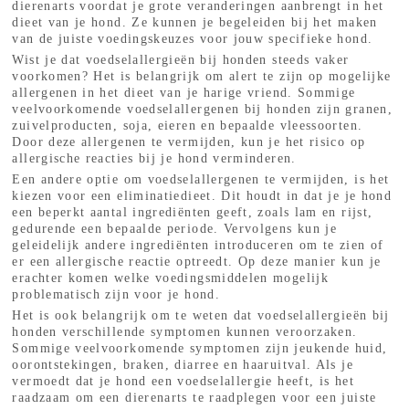
dierenarts voordat je grote veranderingen aanbrengt in het
dieet van je hond. Ze kunnen je begeleiden bij het maken
van de juiste voedingskeuzes voor jouw specifieke hond.
Wist je dat voedselallergieën bij honden steeds vaker
voorkomen? Het is belangrijk om alert te zijn op mogelijke
allergenen in het dieet van je harige vriend. Sommige
veelvoorkomende voedselallergenen bij honden zijn granen,
zuivelproducten, soja, eieren en bepaalde vleessoorten.
Door deze allergenen te vermijden, kun je het risico op
allergische reacties bij je hond verminderen.
Een andere optie om voedselallergenen te vermijden, is het
kiezen voor een eliminatiedieet. Dit houdt in dat je je hond
een beperkt aantal ingrediënten geeft, zoals lam en rijst,
gedurende een bepaalde periode. Vervolgens kun je
geleidelijk andere ingrediënten introduceren om te zien of
er een allergische reactie optreedt. Op deze manier kun je
erachter komen welke voedingsmiddelen mogelijk
problematisch zijn voor je hond.
Het is ook belangrijk om te weten dat voedselallergieën bij
honden verschillende symptomen kunnen veroorzaken.
Sommige veelvoorkomende symptomen zijn jeukende huid,
oorontstekingen, braken, diarree en haaruitval. Als je
vermoedt dat je hond een voedselallergie heeft, is het
raadzaam om een dierenarts te raadplegen voor een juiste