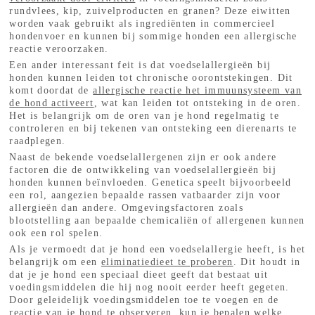
rundvlees, kip, zuivelproducten en granen? Deze eiwitten
worden vaak gebruikt als ingrediënten in commercieel
hondenvoer en kunnen bij sommige honden een allergische
reactie veroorzaken.
Een ander interessant feit is dat voedselallergieën bij
honden kunnen leiden tot chronische oorontstekingen. Dit
komt doordat de
allergische reactie het immuunsysteem van
de hond activeert
, wat kan leiden tot ontsteking in de oren.
Het is belangrijk om de oren van je hond regelmatig te
controleren en bij tekenen van ontsteking een dierenarts te
raadplegen.
Naast de bekende voedselallergenen zijn er ook andere
factoren die de ontwikkeling van voedselallergieën bij
honden kunnen beïnvloeden. Genetica speelt bijvoorbeeld
een rol, aangezien bepaalde rassen vatbaarder zijn voor
allergieën dan andere. Omgevingsfactoren zoals
blootstelling aan bepaalde chemicaliën of allergenen kunnen
ook een rol spelen.
Als je vermoedt dat je hond een voedselallergie heeft, is het
belangrijk om een
eliminatiedieet te proberen
. Dit houdt in
dat je je hond een speciaal dieet geeft dat bestaat uit
voedingsmiddelen die hij nog nooit eerder heeft gegeten.
Door geleidelijk voedingsmiddelen toe te voegen en de
reactie van je hond te observeren, kun je bepalen welke