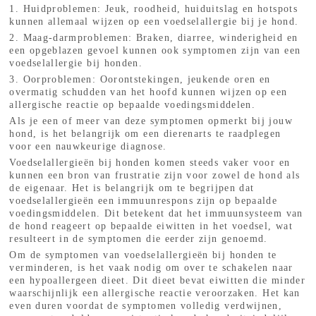
1. Huidproblemen: Jeuk, roodheid, huiduitslag en hotspots
kunnen allemaal wijzen op een voedselallergie bij je hond.
2. Maag-darmproblemen: Braken, diarree, winderigheid en
een opgeblazen gevoel kunnen ook symptomen zijn van een
voedselallergie bij honden.
3. Oorproblemen: Oorontstekingen, jeukende oren en
overmatig schudden van het hoofd kunnen wijzen op een
allergische reactie op bepaalde voedingsmiddelen.
Als je een of meer van deze symptomen opmerkt bij jouw
hond, is het belangrijk om een dierenarts te raadplegen
voor een nauwkeurige diagnose.
Voedselallergieën bij honden komen steeds vaker voor en
kunnen een bron van frustratie zijn voor zowel de hond als
de eigenaar. Het is belangrijk om te begrijpen dat
voedselallergieën een immuunrespons zijn op bepaalde
voedingsmiddelen. Dit betekent dat het immuunsysteem van
de hond reageert op bepaalde eiwitten in het voedsel, wat
resulteert in de symptomen die eerder zijn genoemd.
Om de symptomen van voedselallergieën bij honden te
verminderen, is het vaak nodig om over te schakelen naar
een hypoallergeen dieet. Dit dieet bevat eiwitten die minder
waarschijnlijk een allergische reactie veroorzaken. Het kan
even duren voordat de symptomen volledig verdwijnen,