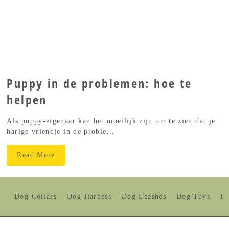
Puppy in de problemen: hoe te
helpen
Als puppy-eigenaar kan het moeilijk zijn om te zien dat je
harige vriendje in de proble...
Read More
Dog Collars
Dog Harness
Dog Leashes
Dog Toys
Do