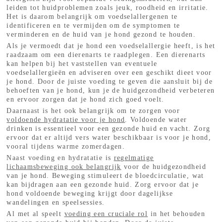
leiden tot huidproblemen zoals jeuk, roodheid en irritatie.
Het is daarom belangrijk om voedselallergenen te
identificeren en te vermijden om de symptomen te
verminderen en de huid van je hond gezond te houden.
Als je vermoedt dat je hond een voedselallergie heeft, is het
raadzaam om een dierenarts te raadplegen. Een dierenarts
kan helpen bij het vaststellen van eventuele
voedselallergieën en adviseren over een geschikt dieet voor
je hond. Door de juiste voeding te geven die aansluit bij de
behoeften van je hond, kun je de huidgezondheid verbeteren
en ervoor zorgen dat je hond zich goed voelt.
Daarnaast is het ook belangrijk om te zorgen voor
voldoende hydratatie voor je hond
. Voldoende water
drinken is essentieel voor een gezonde huid en vacht. Zorg
ervoor dat er altijd vers water beschikbaar is voor je hond,
vooral tijdens warme zomerdagen.
Naast voeding en hydratatie is
regelmatige
lichaamsbeweging ook belangrijk
voor de huidgezondheid
van je hond. Beweging stimuleert de bloedcirculatie, wat
kan bijdragen aan een gezonde huid. Zorg ervoor dat je
hond voldoende beweging krijgt door dagelijkse
wandelingen en speelsessies.
Al met al speelt
voeding een cruciale rol
in het behouden