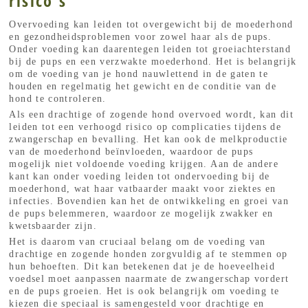
risico's
Overvoeding kan leiden tot overgewicht bij de moederhond
en gezondheidsproblemen voor zowel haar als de pups.
Onder voeding kan daarentegen leiden tot groeiachterstand
bij de pups en een verzwakte moederhond. Het is belangrijk
om de voeding van je hond nauwlettend in de gaten te
houden en regelmatig het gewicht en de conditie van de
hond te controleren.
Als een drachtige of zogende hond overvoed wordt, kan dit
leiden tot een verhoogd risico op complicaties tijdens de
zwangerschap en bevalling. Het kan ook de melkproductie
van de moederhond beïnvloeden, waardoor de pups
mogelijk niet voldoende voeding krijgen. Aan de andere
kant kan onder voeding leiden tot ondervoeding bij de
moederhond, wat haar vatbaarder maakt voor ziektes en
infecties. Bovendien kan het de ontwikkeling en groei van
de pups belemmeren, waardoor ze mogelijk zwakker en
kwetsbaarder zijn.
Het is daarom van cruciaal belang om de voeding van
drachtige en zogende honden zorgvuldig af te stemmen op
hun behoeften. Dit kan betekenen dat je de hoeveelheid
voedsel moet aanpassen naarmate de zwangerschap vordert
en de pups groeien. Het is ook belangrijk om voeding te
kiezen die speciaal is samengesteld voor drachtige en