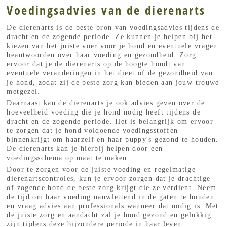
Voedingsadvies van de dierenarts
De dierenarts is de beste bron van voedingsadvies tijdens de
dracht en de zogende periode. Ze kunnen je helpen bij het
kiezen van het juiste voer voor je hond en eventuele vragen
beantwoorden over haar voeding en gezondheid. Zorg
ervoor dat je de dierenarts op de hoogte houdt van
eventuele veranderingen in het dieet of de gezondheid van
je hond, zodat zij de beste zorg kan bieden aan jouw trouwe
metgezel.
Daarnaast kan de dierenarts je ook advies geven over de
hoeveelheid voeding die je hond nodig heeft tijdens de
dracht en de zogende periode. Het is belangrijk om ervoor
te zorgen dat je hond voldoende voedingsstoffen
binnenkrijgt om haarzelf en haar puppy's gezond te houden.
De dierenarts kan je hierbij helpen door een
voedingsschema op maat te maken.
Door te zorgen voor de juiste voeding en regelmatige
dierenartscontroles, kun je ervoor zorgen dat je drachtige
of zogende hond de beste zorg krijgt die ze verdient. Neem
de tijd om haar voeding nauwlettend in de gaten te houden
en vraag advies aan professionals wanneer dat nodig is. Met
de juiste zorg en aandacht zal je hond gezond en gelukkig
zijn tijdens deze bijzondere periode in haar leven.