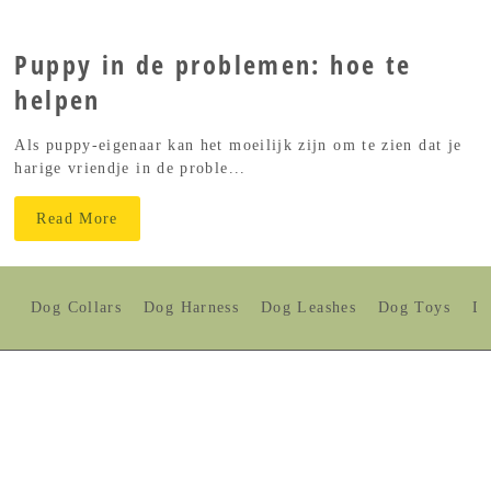
Puppy in de problemen: hoe te
helpen
Als puppy-eigenaar kan het moeilijk zijn om te zien dat je
harige vriendje in de proble...
Read More
Dog Collars
Dog Harness
Dog Leashes
Dog Toys
Do