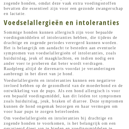
zogende honden, omdat deze vaak extra voedingsstoffen
bevatten die essentieel zijn voor een gezonde zwangerschap
en lactatie.
Voedselallergieën en intoleranties
Sommige honden kunnen allergisch zijn voor bepaalde
voedingsmiddelen of intoleranties hebben, die tijdens de
drachtige en zogende periodes verergerd kunnen worden.
Het is belangrijk om aandacht te besteden aan eventuele
symptomen van voedselallergieën of intoleranties, zoals
huiduitslag, jeuk of maagklachten, en indien nodig een
ander voer te proberen dat beter wordt verdragen.
Raadpleeg altijd de dierenarts voordat je veranderingen
aanbrengt in het dieet van je hond.
Voedselallergieën en intoleranties kunnen een negatieve
invloed hebben op de gezondheid van de moederhond en de
ontwikkeling van de pups. Als een hond allergisch is voor
een bepaald voedingsmiddel, kan dit leiden tot symptomen
zoals huiduitslag, jeuk, braken of diarree. Deze symptomen
kunnen de hond ongemak bezorgen en haar vermogen om
voor haar pups te zorgen beïnvloeden.
Om voedselallergieën en intoleranties bij drachtige en
zogende honden te voorkomen, is het belangrijk om een
gevarieerd dieet aan te bieden en voedingsmiddelen te