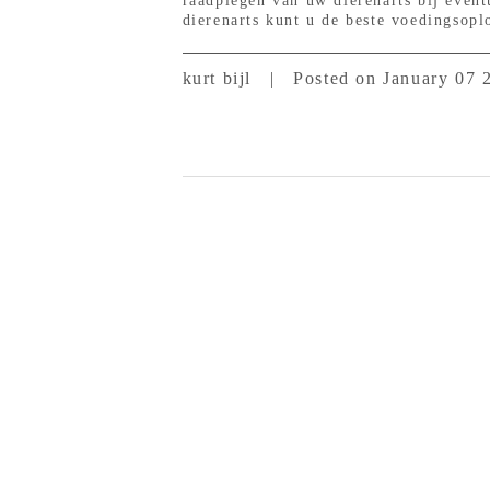
raadplegen van uw dierenarts bij even
dierenarts kunt u de beste voedingsopl
kurt bijl
|
Posted on January 07 