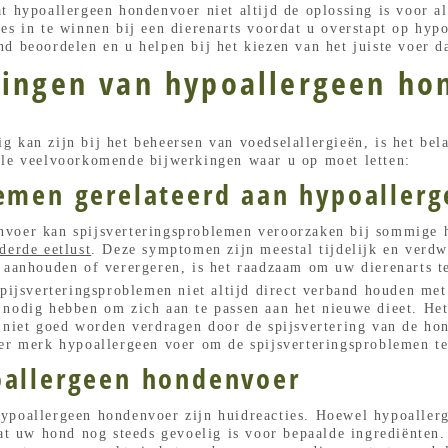
t hypoallergeen hondenvoer niet altijd de oplossing is voor a
es in te winnen bij een dierenarts voordat u overstapt op hyp
d beoordelen en u helpen bij het kiezen van het juiste voer d
kingen van hypoallergeen ho
 kan zijn bij het beheersen van voedselallergieën, is het bel
ele veelvoorkomende bijwerkingen waar u op moet letten:
lemen gerelateerd aan hypoaller
voer kan spijsverteringsproblemen veroorzaken bij sommige h
derde eetlust
. Deze symptomen zijn meestal tijdelijk en verd
 aanhouden of verergeren, is het raadzaam om uw dierenarts t
spijsverteringsproblemen niet altijd direct verband houden me
 nodig hebben om zich aan te passen aan het nieuwe dieet. Het
 niet goed worden verdragen door de spijsvertering van de ho
er merk hypoallergeen voer om de spijsverteringsproblemen te
oallergeen hondenvoer
ypoallergeen hondenvoer zijn huidreacties. Hoewel hypoallerg
at uw hond nog steeds gevoelig is voor bepaalde ingrediënten. 