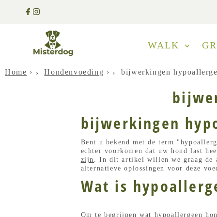
WALK
G
Home
›
Hondenvoeding
›
bijwerkingen hypoallerg
bijwe
bijwerkingen hyp
Bent u bekend met de term "hypoallerg
echter voorkomen dat uw hond last he
zijn
. In dit artikel willen we graag d
alternatieve oplossingen voor deze voe
Wat is hypoaller
Om te begrijpen wat hypoallergeen hon