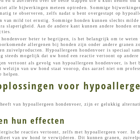
len en u adviseren over de beste stappen die u kunt nemen om 
 niet alle bijwerkingen meteen optreden. Sommige bijwerkingen
matig te observeren, zelfs nadat u bent overgestapt op hypoal
n van mild tot ernstig. Sommige honden kunnen slechts milde 
xtra slaperigheid. Aan de andere kant kunnen andere honden ern
cties.
hondenvoer beter te begrijpen, is het belangrijk om te weten
orkomende allergenen bij honden zijn onder andere granen zoa
 en zuivelproducten. Hypoallergeen hondenvoer is speciaal sa
og steeds mogelijk dat uw hond een reactie vertoont op andere
n vertoont als gevolg van hypoallergeen hondenvoer, is het be
 welzijn van uw hond staat voorop, dus aarzel niet om profes
e helpen.
 oplossingen voor hypoaller
eeft van hypoallergeen hondenvoer, zijn er gelukkig alternat
en hun effecten
lergische reacties vertoont, zelfs met hypoallergeen voer. In 
dieet van uw hond te verwijderen. Dit kunnen granen, zuivelp