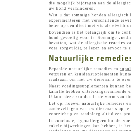
die mogelijk bijdragen aan de allergis
uw hond verminderen.
Wist u dat sommige honden allergisch k
experimenteren met verschillende eiwi
beter op een dieet met vis als eiwitbro
Bovendien is het belangrijk om te cont
hond gevoelig voor is. Sommige voedi
bevatten, wat de allergische reacties 
voer zorgvuldig te lezen en ervoor te 
Natuurlijke remedie
Bepaalde natuurlijke remedies en
supp
vetzuren en kruidensupplementen kunne
raadzaam om met uw dierenarts te over
Naast voedingssupplementen kunnen bep
kamille hebben ontstekingsremmende ei
U kunt deze kruiden in de vorm van th
Let op: hoewel natuurlijke remedies en
aanbevelingen van uw dierenarts op te
voorzichtig en raadpleeg altijd een pro
In conclusie, hypoallergeen hondenvoer
enkele bijwerkingen kan hebben, is het