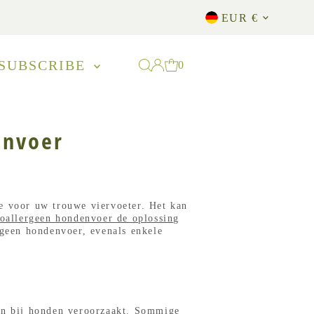
Currency
EUR €
SUBSCRIBE
0
envoer
te voor uw trouwe viervoeter. Het kan
oallergeen hondenvoer de oplossing
rgeen hondenvoer, evenals enkele
ën bij honden veroorzaakt
. Sommige