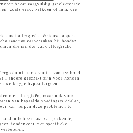
envoer bevat zorgvuldig geselecteerde
nen, zoals eend, kalkoen of lam, die
den met allergieën. Wetenschappers
sche reacties veroorzaken bij honden.
ronnen
die minder vaak allergische
lergieën of intoleranties van uw hond.
rwijl andere geschikt zijn voor honden
gen welk type hypoallergeen
nden met allergieën, maar ook voor
teren van bepaalde voedingsmiddelen,
voer kan helpen deze problemen te
 honden hebben last van jeukende,
rgeen hondenvoer met specifieke
 verbeteren.