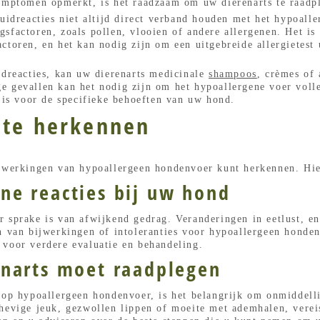
symptomen opmerkt, is het raadzaam om uw dierenarts te raadp
huidreacties niet altijd direct verband houden met het hypoal
sfactoren, zoals pollen, vlooien of andere allergenen. Het is
toren, en het kan nodig zijn om een ​​uitgebreide allergietest
idreacties, kan uw dierenarts medicinale
shampoos
, crèmes of
 gevallen kan het nodig zijn om het hypoallergene voer volled
t is voor de specifieke behoeften van uw hond.
 te herkennen
ijwerkingen van hypoallergeen hondenvoer kunt herkennen. Hier
e reacties bij uw hond
 sprake is van afwijkend gedrag. Veranderingen in eetlust, en
jn van bijwerkingen of intoleranties voor hypoallergeen hond
 voor verdere evaluatie en behandeling.
narts moet raadplegen
t op hypoallergeen hondenvoer, is het belangrijk om onmiddell
 hevige jeuk, gezwollen lippen of moeite met ademhalen, vere