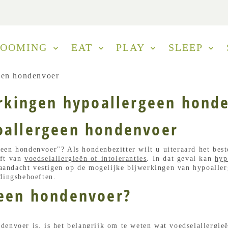
ROOMING
EAT
PLAY
SLEEP
een hondenvoer
rkingen hypoallergeen hond
oallergeen hondenvoer
een hondenvoer"? Als hondenbezitter wilt u uiteraard het bes
eft van
voedselallergieën of intoleranties
. In dat geval kan
hyp
e aandacht vestigen op de mogelijke bijwerkingen van hypoalle
dingsbehoeften.
geen hondenvoer?
denvoer is, is het belangrijk om te weten wat
voedselallergie