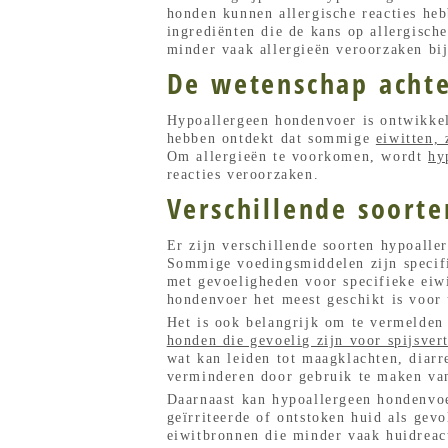
honden kunnen allergische reacties he
ingrediënten die de kans op allergisch
minder vaak allergieën veroorzaken bi
De wetenschap acht
Hypoallergeen hondenvoer is ontwikkel
hebben ontdekt dat sommige
eiwitten, 
Om allergieën te voorkomen, wordt
hy
reacties veroorzaken.
Verschillende soort
Er zijn verschillende soorten hypoalle
Sommige voedingsmiddelen zijn specif
met gevoeligheden voor specifieke eiw
hondenvoer het meest geschikt is voor
Het is ook belangrijk om te vermelden
honden die gevoelig zijn voor spijsve
wat kan leiden tot maagklachten, diar
verminderen door gebruik te maken van
Daarnaast kan hypoallergeen hondenvo
geïrriteerde of ontstoken huid als gev
eiwitbronnen die minder vaak huidreac