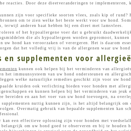
che reacties. Door deze dieetveranderingen te implementeren,
unnen zijn voor specifieke soorten vlees, zoals kip of rund? 
tbronnen om te zien welke het beste werkt voor uw hond. So
n, terwijl anderen baat hebben bij een dieet met lamsvlees.
roleren of het hypoallergene voer dat u gebruikt daadwerkelij
ngsmiddelen die als hypoallergeen worden gepromoot, kunnen 
van uw hond kan veroorzaken of verergeren. Het is daarom essen
zorgen dat het volledig vrij is van de allergenen waar uw hond
s en supplementen voor allergie
lementen
kunnen ook helpen bij het verminderen van allergieë
n het immuunsysteem van uw hond ondersteunen en allergische
leggen welke natuurlijke remedies geschikt zijn voor uw hond
aalde kruiden ook verlichting bieden voor honden met allergi
genschappen en kunnen helpen bij het verminderen van jeuk en 
ee bereiden en aan het voer van uw hond toevoegen, na overle
 supplementen nuttig kunnen zijn, is het altijd belangrijk om 
 volgen. Overmatig gebruik van bepaalde supplementen kan sch
fessional.
 kan een effectieve oplossing zijn voor honden met voedselall
 belangrijk om uw hond goed te observeren en bij te houden ho