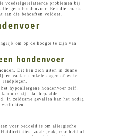
lle voedselgerelateerde problemen bij
oallergeen hondenvoer. Een dierenarts
at aan die behoeften voldoet.
ndenvoer
angrijk om op de hoogte te zijn van
geen hondenvoer
onden. Dit kan zich uiten in dunne
wijnen vaak na enkele dagen of weken.
e raadplegen.
t het hypoallergene hondenvoer zelf.
 kan ook zijn dat bepaalde
nd. In zeldzame gevallen kan het nodig
 verlichten.
een voer bedoeld is om allergische
Huidirritaties, zoals jeuk, roodheid of