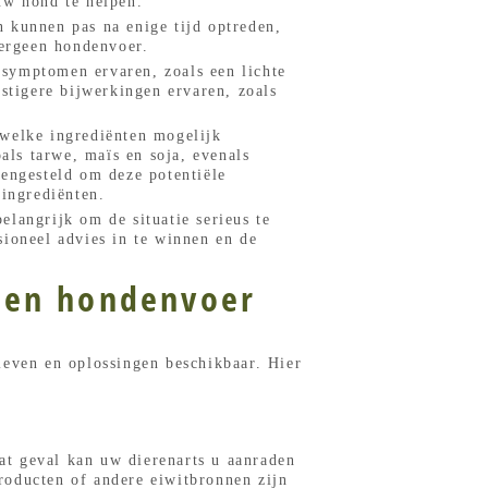
uw hond te helpen.
 kunnen pas na enige tijd optreden,
lergeen hondenvoer.
symptomen ervaren, zoals een lichte
stigere bijwerkingen ervaren, zoals
 welke ingrediënten mogelijk
ls tarwe, maïs en soja, evenals
mengesteld om deze potentiële
 ingrediënten.
langrijk om de situatie serieus te
sioneel advies in te winnen en de
geen hondenvoer
ieven en oplossingen beschikbaar. Hier
dat geval kan uw dierenarts u aanraden
roducten of andere eiwitbronnen zijn