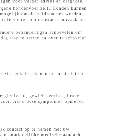
legen voor verder advies en diagnose.
lergene hondenvoer zelf. Honden kunnen
 mogelijk dat de huidreacties worden
 uit te voeren om de exacte oorzaak te
 andere behandelingen aanbevelen om
ig stop te zetten en over te schakelen
 zijn enkele tekenen om op te letten:
ergieniveau, gewichtsverlies, braken
envoer. Als u deze symptomen opmerkt,
ijk contact op te nemen met uw
isen onmiddellijke medische aandacht.