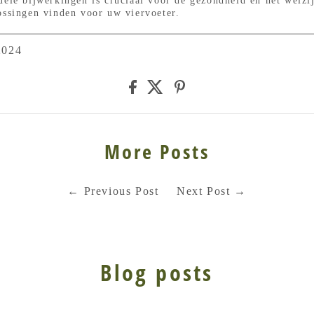
tuele bijwerkingen is cruciaal voor de gezondheid en het wel
ossingen vinden voor uw viervoeter.
2024
More Posts
←
Previous Post
Next Post
→
Blog posts