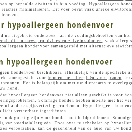
bben op bepaalde eiwitten in hun voeding. Hypoallergeen hond
e reacties minimaliseren. Dit voer bevat vaak unieke eiwitbron
j honden.
er hypoallergeen hondenvoer
d na uitgebreid onderzoek naar de voedingsbehoeften van hon
zoals die in tarwe, rundvlees en zuivelproducten
, vaak allergi
poallergeen hondenvoer samengesteld met alternatieve eiwitb
en hypoallergeen hondenvoer
rgeen hondenvoer beschikbaar, afhankelijk van de specifieke al
iek samengesteld voor
honden met allergieën voor granen
, te
itbronnen. Het is belangrijk om met uw dierenarts te overleg
 uw hond.
 dat hypoallergeen hondenvoer niet alleen geschikt is voor ho
rteringsproblemen
. Sommige honden hebben moeite met het ver
ree of andere spijsverteringsproblemen. Hypoallergeen honden
 licht verteerbare ingrediënten.
er ook gunstig zijn voor honden met huidproblemen. Sommige
olg van voedselallergieën. Door over te schakelen op hypoalle
ties veroorzaken, kan de gezondheid van de huid van uw hond