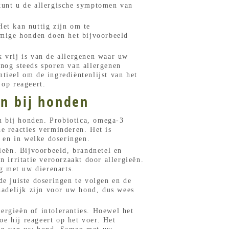
 kunt u de allergische symptomen van
Het kan nuttig zijn om te
mmige honden doen het bijvoorbeeld
k vrij is van de allergenen waar uw
nog steeds sporen van allergenen
tieel om de ingrediëntenlijst van het
 op reageert.
ën bij honden
n bij honden. Probiotica, omega-3
 reacties verminderen. Het is
 en in welke doseringen.
eën. Bijvoorbeeld, brandnetel en
irritatie veroorzaakt door allergieën.
g met uw dierenarts.
de juiste doseringen te volgen en de
adelijk zijn voor uw hond, dus wees
ergieën of intoleranties. Hoewel het
e hij reageert op het voer. Het