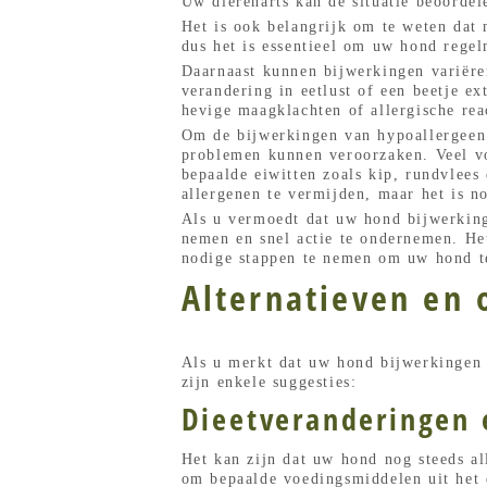
Uw dierenarts kan de situatie beoorde
Het is ook belangrijk om te weten dat
dus het is essentieel om uw hond regel
Daarnaast kunnen bijwerkingen variëre
verandering in eetlust of een beetje e
hevige maagklachten of allergische rea
Om de bijwerkingen van hypoallergeen 
problemen kunnen veroorzaken. Veel vo
bepaalde eiwitten zoals kip, rundvlees
allergenen te vermijden, maar het is n
Als u vermoedt dat uw hond bijwerkinge
nemen en snel actie te ondernemen. Het
nodige stappen te nemen om uw hond t
Alternatieven en
Als u merkt dat uw hond bijwerkingen h
zijn enkele suggesties:
Dieetveranderingen 
Het kan zijn dat uw hond nog steeds al
om bepaalde voedingsmiddelen uit het 