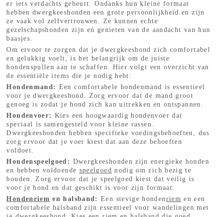
er iets verdachts gebeurt. Ondanks hun kleine formaat
hebben dwergkeeshonden een grote persoonlijkheid en zijn
ze vaak vol zelfvertrouwen. Ze kunnen echte
gezelschapshonden zijn en genieten van de aandacht van hun
baasjes.
Om ervoor te zorgen dat je dwergkeeshond zich comfortabel
en gelukkig voelt, is het belangrijk om de juiste
hondenspullen aan te schaffen. Hier volgt een overzicht van
de essentiële items die je nodig hebt:
Hondenmand:
Een comfortabele hondenmand is essentieel
voor je dwergkeeshond. Zorg ervoor dat de mand groot
genoeg is zodat je hond zich kan uitrekken en ontspannen.
Hondenvoer:
Kies een hoogwaardig hondenvoer dat
speciaal is samengesteld voor kleine rassen.
Dwergkeeshonden hebben specifieke voedingsbehoeften, dus
zorg ervoor dat je voer kiest dat aan deze behoeften
voldoet.
Hondenspeelgoed:
Dwergkeeshonden zijn energieke honden
en hebben voldoende
speelgoed
nodig om zich bezig te
houden. Zorg ervoor dat je speelgoed kiest dat veilig is
voor je hond en dat geschikt is voor zijn formaat.
Hondenriem
en halsband:
Een stevige honden
riem
en een
comfortabele halsband zijn essentieel voor wandelingen met
je dwergkeeshond. Kies een riem en halsband die goed