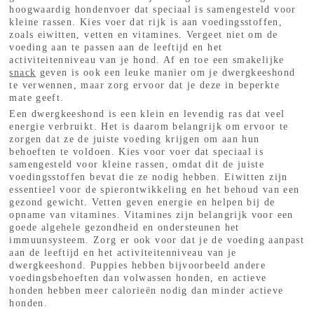
hoogwaardig hondenvoer dat speciaal is samengesteld voor
kleine rassen. Kies voer dat rijk is aan voedingsstoffen,
zoals eiwitten, vetten en vitamines. Vergeet niet om de
voeding aan te passen aan de leeftijd en het
activiteitenniveau van je hond. Af en toe een smakelijke
snack
geven is ook een leuke manier om je dwergkeeshond
te verwennen, maar zorg ervoor dat je deze in beperkte
mate geeft.
Een dwergkeeshond is een klein en levendig ras dat veel
energie verbruikt. Het is daarom belangrijk om ervoor te
zorgen dat ze de juiste voeding krijgen om aan hun
behoeften te voldoen. Kies voor voer dat speciaal is
samengesteld voor kleine rassen, omdat dit de juiste
voedingsstoffen bevat die ze nodig hebben. Eiwitten zijn
essentieel voor de spierontwikkeling en het behoud van een
gezond gewicht. Vetten geven energie en helpen bij de
opname van vitamines. Vitamines zijn belangrijk voor een
goede algehele gezondheid en ondersteunen het
immuunsysteem. Zorg er ook voor dat je de voeding aanpast
aan de leeftijd en het activiteitenniveau van je
dwergkeeshond. Puppies hebben bijvoorbeeld andere
voedingsbehoeften dan volwassen honden, en actieve
honden hebben meer calorieën nodig dan minder actieve
honden.