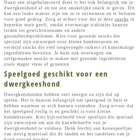
Naast een uitgebalanceerd dieet is het ook belangrijk om je
dwergkeeshond af en toe een smakelijke snack te geven. Dit
kan een leuke manier zijn om ze te verwennen en te belonen
voor goed gedrag. Zorg er echter voor dat je deze
snacks
in
beperkte mate geeft, omdat overmatige traktaties kunnen
leiden tot gewichtstoename en andere
gezondheidsproblemen. Kies voor gezonde snacks die
speciaal zijn ontworpen voor kleine hondenrassen en
vermijd snacks die veel toegevoegde suikers of kunstmatige
ingrediënten bevatten. Je kunt ook overwegen om
zelfgemaakte snacks te maken met gezonde ingrediënten
zoals mager vlees of groenten.
Speelgoed geschikt voor een
dwergkeeshond
Dwergkeeshonden hebben veel energie en zijn dol op
spelen. Het is daarom belangrijk om speelgoed in huis te
hebben waarmee ze zich kunnen vermaken. Zorg ervoor dat
het speelgoed veilig is en geschikt is voor kleine
hondenrassen. Kies bijvoorbeeld voor speeltjes die speciaal
zijn ontworpen om aan de kauwbehoefte van je
dwergkeeshond te voldoen. Denk hierbij aan kauwspeeltjes
van stevig materiaal die de tanden en het tandvlees van je
hond gezond houden.