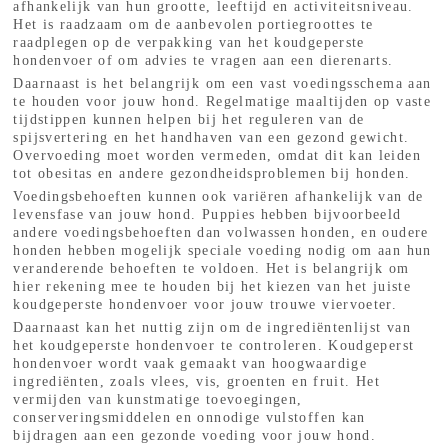
afhankelijk van hun grootte, leeftijd en activiteitsniveau.
Het is raadzaam om de aanbevolen portiegroottes te
raadplegen op de verpakking van het koudgeperste
hondenvoer of om advies te vragen aan een dierenarts.
Daarnaast is het belangrijk om een vast voedingsschema aan
te houden voor jouw hond. Regelmatige maaltijden op vaste
tijdstippen kunnen helpen bij het reguleren van de
spijsvertering en het handhaven van een gezond gewicht.
Overvoeding moet worden vermeden, omdat dit kan leiden
tot obesitas en andere gezondheidsproblemen bij honden.
Voedingsbehoeften kunnen ook variëren afhankelijk van de
levensfase van jouw hond. Puppies hebben bijvoorbeeld
andere voedingsbehoeften dan volwassen honden, en oudere
honden hebben mogelijk speciale voeding nodig om aan hun
veranderende behoeften te voldoen. Het is belangrijk om
hier rekening mee te houden bij het kiezen van het juiste
koudgeperste hondenvoer voor jouw trouwe viervoeter.
Daarnaast kan het nuttig zijn om de ingrediëntenlijst van
het koudgeperste hondenvoer te controleren. Koudgeperst
hondenvoer wordt vaak gemaakt van hoogwaardige
ingrediënten, zoals vlees, vis, groenten en fruit. Het
vermijden van kunstmatige toevoegingen,
conserveringsmiddelen en onnodige vulstoffen kan
bijdragen aan een gezonde voeding voor jouw hond.