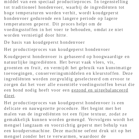
middel van een speciaal productieproces. In tegenstelling
tot traditioneel hondenvoer, waarbij de ingrediënten tot
hoge temperaturen worden verhit, wordt koudgeperst
hondenvoer gedurende een langere periode op lagere
temperaturen geperst. Dit proces helpt om de
voedingsstoffen in het voer te behouden, omdat ze niet
worden vernietigd door hitte.
De basis van koudgeperst hondenvoer
Het productieproces van koudgeperst hondenvoer
Koudgeperst hondenvoer is gebaseerd op hoogwaardige en
natuurlijke ingrediënten. Het bevat vaak vlees, vis,
groenten en fruit, en vermijdt het gebruik van kunstmatige
toevoegingen, conserveringsmiddelen en kleurstoffen. Deze
ingrediënten worden zorgvuldig geselecteerd om ervoor te
zorgen dat het voer alle essentiële voedingsstoffen bevat die
een hond nodig heeft voor een
gezond en uitgebalanceerd
dieet
.
Het productieproces van koudgeperst hondenvoer is een
delicate en nauwgezette procedure. Het begint met het
malen van de ingrediënten tot een fijne textuur, zodat ze
gemakkelijk kunnen worden gemengd. Vervolgens wordt het
mengsel langzaam en voorzichtig geperst met behulp van
een koudpersmachine. Deze machine oefent druk uit op het
mengsel zonder het te verwarmen, waardoor de