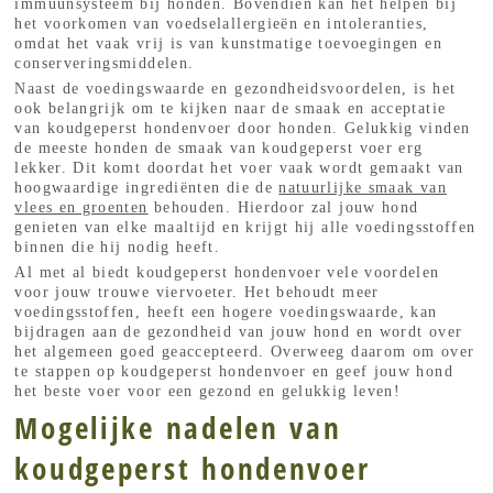
immuunsysteem bij honden. Bovendien kan het helpen bij
het voorkomen van voedselallergieën en intoleranties,
omdat het vaak vrij is van kunstmatige toevoegingen en
conserveringsmiddelen.
Naast de voedingswaarde en gezondheidsvoordelen, is het
ook belangrijk om te kijken naar de smaak en acceptatie
van koudgeperst hondenvoer door honden. Gelukkig vinden
de meeste honden de smaak van koudgeperst voer erg
lekker. Dit komt doordat het voer vaak wordt gemaakt van
hoogwaardige ingrediënten die de
natuurlijke smaak van
vlees en groenten
behouden. Hierdoor zal jouw hond
genieten van elke maaltijd en krijgt hij alle voedingsstoffen
binnen die hij nodig heeft.
Al met al biedt koudgeperst hondenvoer vele voordelen
voor jouw trouwe viervoeter. Het behoudt meer
voedingsstoffen, heeft een hogere voedingswaarde, kan
bijdragen aan de gezondheid van jouw hond en wordt over
het algemeen goed geaccepteerd. Overweeg daarom om over
te stappen op koudgeperst hondenvoer en geef jouw hond
het beste voer voor een gezond en gelukkig leven!
Mogelijke nadelen van
koudgeperst hondenvoer