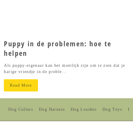
Puppy in de problemen: hoe te
helpen
Als puppy-eigenaar kan het moeilijk zijn om te zien dat je
harige vriendje in de proble...
Read More
Dog Collars
Dog Harness
Dog Leashes
Dog Toys
Do