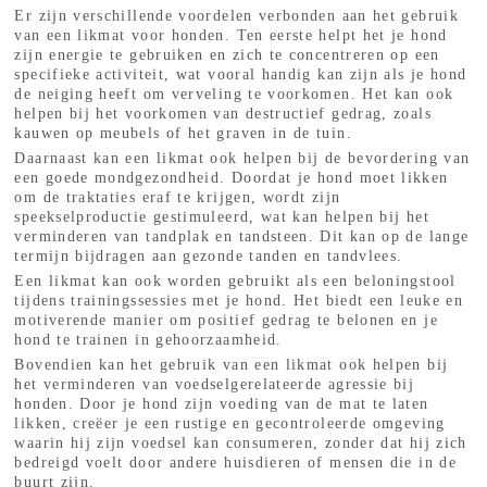
Er zijn verschillende voordelen verbonden aan het gebruik
van een likmat voor honden. Ten eerste helpt het je hond
zijn energie te gebruiken en zich te concentreren op een
specifieke activiteit, wat vooral handig kan zijn als je hond
de neiging heeft om verveling te voorkomen. Het kan ook
helpen bij het voorkomen van destructief gedrag, zoals
kauwen op meubels of het graven in de tuin.
Daarnaast kan een likmat ook helpen bij de bevordering van
een goede mondgezondheid. Doordat je hond moet likken
om de traktaties eraf te krijgen, wordt zijn
speekselproductie gestimuleerd, wat kan helpen bij het
verminderen van tandplak en tandsteen. Dit kan op de lange
termijn bijdragen aan gezonde tanden en tandvlees.
Een likmat kan ook worden gebruikt als een beloningstool
tijdens trainingssessies met je hond. Het biedt een leuke en
motiverende manier om positief gedrag te belonen en je
hond te trainen in gehoorzaamheid.
Bovendien kan het gebruik van een likmat ook helpen bij
het verminderen van voedselgerelateerde agressie bij
honden. Door je hond zijn voeding van de mat te laten
likken, creëer je een rustige en gecontroleerde omgeving
waarin hij zijn voedsel kan consumeren, zonder dat hij zich
bedreigd voelt door andere huisdieren of mensen die in de
buurt zijn.