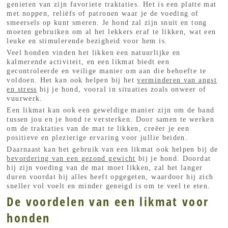
genieten van zijn favoriete traktaties. Het is een platte mat
met noppen, reliëfs of patronen waar je de voeding of
smeersels op kunt smeren. Je hond zal zijn snuit en tong
moeten gebruiken om al het lekkers eraf te likken, wat een
leuke en stimulerende bezigheid voor hem is.
Veel honden vinden het likken een natuurlijke en
kalmerende activiteit, en een likmat biedt een
gecontroleerde en veilige manier om aan die behoefte te
voldoen. Het kan ook helpen bij het
verminderen van angst
en stress
bij je hond, vooral in situaties zoals onweer of
vuurwerk.
Een likmat kan ook een geweldige manier zijn om de band
tussen jou en je hond te versterken. Door samen te werken
om de traktaties van de mat te likken, creëer je een
positieve en plezierige ervaring voor jullie beiden.
Daarnaast kan het gebruik van een likmat ook helpen bij de
bevordering van een gezond gewicht
bij je hond. Doordat
hij zijn voeding van de mat moet likken, zal het langer
duren voordat hij alles heeft opgegeten, waardoor hij zich
sneller vol voelt en minder geneigd is om te veel te eten.
De voordelen van een likmat voor
honden