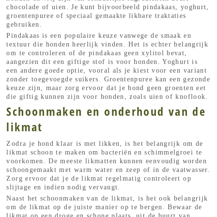
chocolade of uien. Je kunt bijvoorbeeld pindakaas, yoghurt,
groentenpuree of speciaal gemaakte likbare traktaties
gebruiken.
Pindakaas is een populaire keuze vanwege de smaak en
textuur die honden heerlijk vinden. Het is echter belangrijk
om te controleren of de pindakaas geen xylitol bevat,
aangezien dit een giftige stof is voor honden. Yoghurt is
een andere goede optie, vooral als je kiest voor een variant
zonder toegevoegde suikers. Groentenpuree kan een gezonde
keuze zijn, maar zorg ervoor dat je hond geen groenten eet
die giftig kunnen zijn voor honden, zoals uien of knoflook.
Schoonmaken en onderhoud van de
likmat
Zodra je hond klaar is met likken, is het belangrijk om de
likmat schoon te maken om bacteriën en schimmelgroei te
voorkomen. De meeste likmatten kunnen eenvoudig worden
schoongemaakt met warm water en zeep of in de vaatwasser.
Zorg ervoor dat je de likmat regelmatig controleert op
slijtage en indien nodig vervangt.
Naast het schoonmaken van de likmat, is het ook belangrijk
om de likmat op de juiste manier op te bergen. Bewaar de
likmat op een droge en schone plaats, uit de buurt van