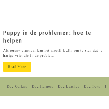
Puppy in de problemen: hoe te
helpen
Als puppy-eigenaar kan het moeilijk zijn om te zien dat je
harige vriendje in de proble...
Read More
Dog Collars
Dog Harness
Dog Leashes
Dog Toys
Do