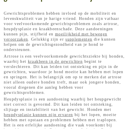
Gewrichtsproblemen hebben invloed op de mobiliteit en
levenskwaliteit van je harige vriend. Honden zijn vatbaar
voor veelvoorkomende gewrichtsproblemen zoals artrose,
heupdysplasie en kraakbeenschade. Deze aandoeningen
kunnen pijn, stijfheid en
moeilijkheid met bewegen
veroorzaken
. Gelukkig zijn er
supplementen
die kunnen
helpen om de gewrichtsgezondheid van je hond te
ondersteunen.
Artrose is een veelvoorkomende gewrichtsziekte bij honden,
waarbij het
kraakbeen in de gewrichten
begint te
verslechteren. Dit kan leiden tot ontsteking en pijn in de
gewrichten, waardoor je hond moeite kan hebben met lopen
en springen. Het is belangrijk om op te merken dat artrose
niet alleen oudere honden treft, maar ook jongere honden,
vooral diegenen die aanleg hebben voor
gewrichtsproblemen.
Heupdysplasie is een aandoening waarbij het heupgewricht
niet correct is gevormd. Dit kan leiden tot ontsteking,
slijtage en instabiliteit van het gewricht. Honden met
heupdysplasie kunnen pijn ervaren
bij het lopen, moeite
hebben met opstaan ​​en problemen hebben met traplopen.
Het is een erfelijke aandoening die vaak voorkomt bij