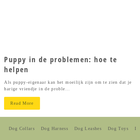
Puppy in de problemen: hoe te
helpen
Als puppy-eigenaar kan het moeilijk zijn om te zien dat je
harige vriendje in de proble...
Read More
Dog Collars
Dog Harness
Dog Leashes
Dog Toys
Do