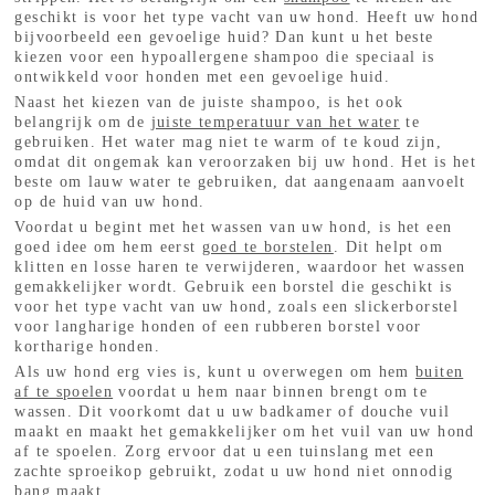
geschikt is voor het type vacht van uw hond. Heeft uw hond
bijvoorbeeld een gevoelige huid? Dan kunt u het beste
kiezen voor een hypoallergene shampoo die speciaal is
ontwikkeld voor honden met een gevoelige huid.
Naast het kiezen van de juiste shampoo, is het ook
belangrijk om de
juiste temperatuur van het water
te
gebruiken. Het water mag niet te warm of te koud zijn,
omdat dit ongemak kan veroorzaken bij uw hond. Het is het
beste om lauw water te gebruiken, dat aangenaam aanvoelt
op de huid van uw hond.
Voordat u begint met het wassen van uw hond, is het een
goed idee om hem eerst
goed te borstelen
. Dit helpt om
klitten en losse haren te verwijderen, waardoor het wassen
gemakkelijker wordt. Gebruik een borstel die geschikt is
voor het type vacht van uw hond, zoals een slickerborstel
voor langharige honden of een rubberen borstel voor
kortharige honden.
Als uw hond erg vies is, kunt u overwegen om hem
buiten
af te spoelen
voordat u hem naar binnen brengt om te
wassen. Dit voorkomt dat u uw badkamer of douche vuil
maakt en maakt het gemakkelijker om het vuil van uw hond
af te spoelen. Zorg ervoor dat u een tuinslang met een
zachte sproeikop gebruikt, zodat u uw hond niet onnodig
bang maakt.