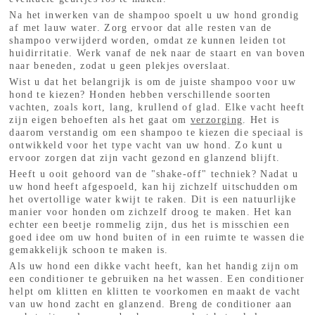
Na het inwerken van de shampoo spoelt u uw hond grondig
af met lauw water. Zorg ervoor dat alle resten van de
shampoo verwijderd worden, omdat ze kunnen leiden tot
huidirritatie. Werk vanaf de nek naar de staart en van boven
naar beneden, zodat u geen plekjes overslaat.
Wist u dat het belangrijk is om de juiste shampoo voor uw
hond te kiezen? Honden hebben verschillende soorten
vachten, zoals kort, lang, krullend of glad. Elke vacht heeft
zijn eigen behoeften als het gaat om
verzorging
. Het is
daarom verstandig om een shampoo te kiezen die speciaal is
ontwikkeld voor het type vacht van uw hond. Zo kunt u
ervoor zorgen dat zijn vacht gezond en glanzend blijft.
Heeft u ooit gehoord van de "shake-off" techniek? Nadat u
uw hond heeft afgespoeld, kan hij zichzelf uitschudden om
het overtollige water kwijt te raken. Dit is een natuurlijke
manier voor honden om zichzelf droog te maken. Het kan
echter een beetje rommelig zijn, dus het is misschien een
goed idee om uw hond buiten of in een ruimte te wassen die
gemakkelijk schoon te maken is.
Als uw hond een dikke vacht heeft, kan het handig zijn om
een conditioner te gebruiken na het wassen. Een conditioner
helpt om klitten en klitten te voorkomen en maakt de vacht
van uw hond zacht en glanzend. Breng de conditioner aan