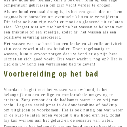
Als uw hond het toelaat, kunt u ook een föhn op een lage
temperatuur gebruiken om zijn vacht verder te drogen.
Als uw hond eenmaal droog is, is het een goed idee om hem
nogmaals te borstelen om eventuele klitten te verwijderen.
Dit helpt ook om zijn vacht er mooi en glanzend uit te laten
zien. Vergeet niet om uw hond na het wassen te belonen met
een traktatie of een speeltje, zodat hij het wassen als een
positieve ervaring associeert.
Het wassen van uw hond kan een leuke en zinvolle activiteit
zijn voor zowel u als uw huisdier. Door regelmatig te
wassen, kunt u ervoor zorgen dat uw hond er op zijn best
uitziet en zich goed voelt. Dus waar wacht u nog op? Het is
tijd om uw hond een verfrissend bad te geven!
Voorbereiding op het bad
Voordat u begint met het wassen van uw hond, is het
belangrijk om een veilige en comfortabele omgeving te
creëren. Zorg ervoor dat de badkamer warm is en vrij van
tocht. Leg een antislipmat in de douchecabine of badkuip
om uitglijden te voorkomen. Het is ook nuttig om wat water
in de kuip te laten lopen voordat u uw hond erin zet, zodat
hij kan wennen aan het geluid en de sensatie van water.
Daarnaast is het belangrijk om uw hond voor te bereiden op