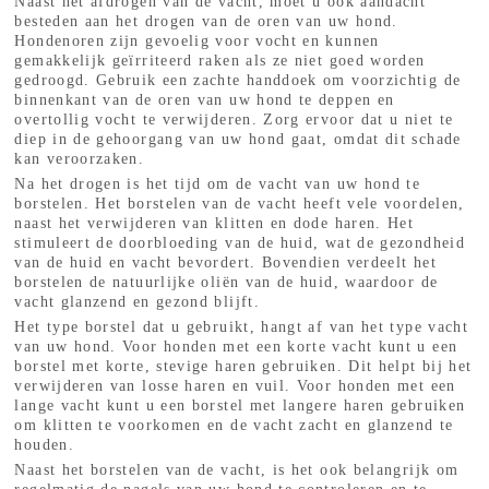
Naast het afdrogen van de vacht, moet u ook aandacht
besteden aan het drogen van de oren van uw hond.
Hondenoren zijn gevoelig voor vocht en kunnen
gemakkelijk geïrriteerd raken als ze niet goed worden
gedroogd. Gebruik een zachte handdoek om voorzichtig de
binnenkant van de oren van uw hond te deppen en
overtollig vocht te verwijderen. Zorg ervoor dat u niet te
diep in de gehoorgang van uw hond gaat, omdat dit schade
kan veroorzaken.
Na het drogen is het tijd om de vacht van uw hond te
borstelen. Het borstelen van de vacht heeft vele voordelen,
naast het verwijderen van klitten en dode haren. Het
stimuleert de doorbloeding van de huid, wat de gezondheid
van de huid en vacht bevordert. Bovendien verdeelt het
borstelen de natuurlijke oliën van de huid, waardoor de
vacht glanzend en gezond blijft.
Het type borstel dat u gebruikt, hangt af van het type vacht
van uw hond. Voor honden met een korte vacht kunt u een
borstel met korte, stevige haren gebruiken. Dit helpt bij het
verwijderen van losse haren en vuil. Voor honden met een
lange vacht kunt u een borstel met langere haren gebruiken
om klitten te voorkomen en de vacht zacht en glanzend te
houden.
Naast het borstelen van de vacht, is het ook belangrijk om