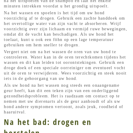
na het uitspoelen van de shampoo en laat het enkele
minuten intrekken voordat u het grondig uitspoelt.
Na het wassen en spoelen is het tijd om uw hond
voorzichtig af te drogen. Gebruik een zachte handdoek om
het overtollige water van zijn vacht te absorberen. Wrijf
voorzichtig over zijn lichaam en vermijd ruwe bewegingen,
omdat dit de vacht kan beschadigen. Als uw hond het
toelaat, kunt u ook een föhn op een lage temperatuur
gebruiken om hem sneller te drogen.
Vergeet niet om na het wassen de oren van uw hond te
controleren. Water kan in de oren terechtkomen tijdens het
wassen en dit kan leiden tot oorontstekingen. Gebruik een
droge doek of een speciale oorreiniger om eventueel vocht
uit de oren te verwijderen. Wees voorzichtig en steek nooit
iets in de gehoorgang van uw hond.
Als uw hond na het wassen nog steeds een onaangename
geur heeft, kan dit een teken zijn van een onderliggend
gezondheidsprobleem. Het is raadzaam om contact op te
nemen met uw dierenarts als de geur aanhoudt of als uw
hond andere symptomen vertoont, zoals jeuk, roodheid of
haaruitval.
Na het bad: drogen en
borstelen