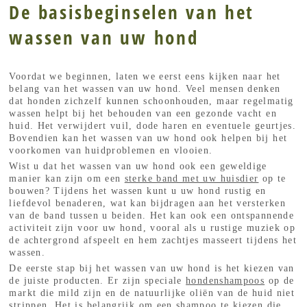
De basisbeginselen van het
wassen van uw hond
Voordat we beginnen, laten we eerst eens kijken naar het
belang van het wassen van uw hond. Veel mensen denken
dat honden zichzelf kunnen schoonhouden, maar regelmatig
wassen helpt bij het behouden van een gezonde vacht en
huid. Het verwijdert vuil, dode haren en eventuele geurtjes.
Bovendien kan het wassen van uw hond ook helpen bij het
voorkomen van huidproblemen en vlooien.
Wist u dat het wassen van uw hond ook een geweldige
manier kan zijn om een
sterke band met uw huisdier
op te
bouwen? Tijdens het wassen kunt u uw hond rustig en
liefdevol benaderen, wat kan bijdragen aan het versterken
van de band tussen u beiden. Het kan ook een ontspannende
activiteit zijn voor uw hond, vooral als u rustige muziek op
de achtergrond afspeelt en hem zachtjes masseert tijdens het
wassen.
De eerste stap bij het wassen van uw hond is het kiezen van
de juiste producten. Er zijn speciale
hondenshampoos
op de
markt die mild zijn en de natuurlijke oliën van de huid niet
strippen. Het is belangrijk om een
shampoo
te kiezen die