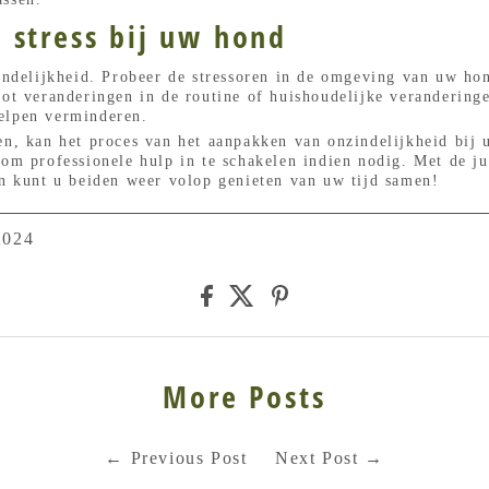
 stress bij uw hond
zindelijkheid. Probeer de stressoren in de omgeving van uw hon
tot veranderingen in de routine of huishoudelijke verandering
elpen verminderen.
ten, kan het proces van het aanpakken van onzindelijkheid bi
 om professionele hulp in te schakelen indien nodig. Met de j
en kunt u beiden weer volop genieten van uw tijd samen!
2024
More Posts
←
Previous Post
Next Post
→