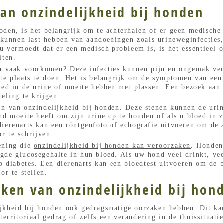
an onzindelijkheid bij honden
den, is het belangrijk om te achterhalen of er geen medische 
nnen last hebben van aandoeningen zoals urineweginfecties, b
 u vermoedt dat er een medisch probleem is, is het essentieel o
iten.
en vaak voorkomen
? Deze infecties kunnen pijn en ongemak v
te plaats te doen. Het is belangrijk om de symptomen van een
oed in de urine of moeite hebben met plassen. Een bezoek aan 
eling te krijgen.
jn van onzindelijkheid bij honden. Deze stenen kunnen de uri
nd moeite heeft om zijn urine op te houden of als u bloed in z
dierenarts kan een röntgenfoto of echografie uitvoeren om de 
r te schrijven.
ening die
onzindelijkheid bij honden kan veroorzaken
. Honden
gde glucosegehalte in hun bloed. Als uw hond veel drinkt, vee
op diabetes. Een dierenarts kan een bloedtest uitvoeren om de
or te stellen.
ken van onzindelijkheid bij hon
ijkheid bij honden ook gedragsmatige oorzaken hebben
. Dit k
, territoriaal gedrag of zelfs een verandering in de thuissituat