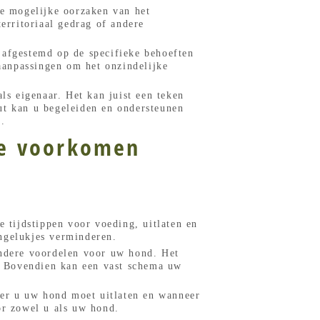
de mogelijke oorzaken van het
erritoriaal gedrag of andere
 afgestemd op de specifieke behoeften
aanpassingen om het onzindelijke
ls eigenaar. Het kan juist een teken
ut kan u begeleiden en ondersteunen
.
te voorkomen
e tijdstippen voor voeding, uitlaten en
ngelukjes verminderen.
andere voordelen voor uw hond. Het
t. Bovendien kan een vast schema uw
er u uw hond moet uitlaten en wanneer
or zowel u als uw hond.