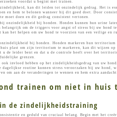
erzoeken voordat u begint met trainen.
zindelijkheid, kan dit leiden tot onzindelijk gedrag. Het is e
doen en hem te belonen wanneer hij dit goed doet. Door consist
te moet doen en dit gedrag consistent vertonen.
 bij onzindelijkheid bij honden. Honden kunnen hun urine laten
s belangrijk om de triggers voor angst of stress bij uw hond te
t kan het helpen om uw hond te voorzien van een veilige en r
 onzindelijkheid bij honden. Honden markeren hun territorium 
 huis plast om zijn territorium te markeren, kan dit wijzen o
t u de leider bent en dat u de controle heeft over het territo
duidelijke grenzen.
an ook invloed hebben op het zindelijkheidsgedrag van uw hon
de dagelijkse routine kunnen stress veroorzaken bij uw hond, w
ven om aan de veranderingen te wennen en hem extra aandacht e
ond trainen om niet in huis 
in de zindelijkheidstraining
nsistentie en geduld van cruciaal belang. Begin met het creë