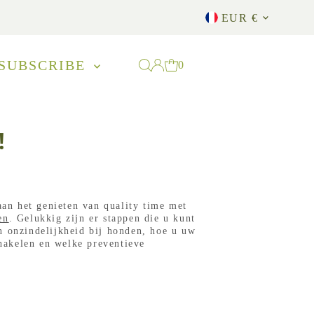
Currency
EUR €
SUBSCRIBE
0
!
aan het genieten van quality time met
en
. Gelukkig zijn er stappen die u kunt
n onzindelijkheid bij honden, hoe u uw
chakelen en welke preventieve