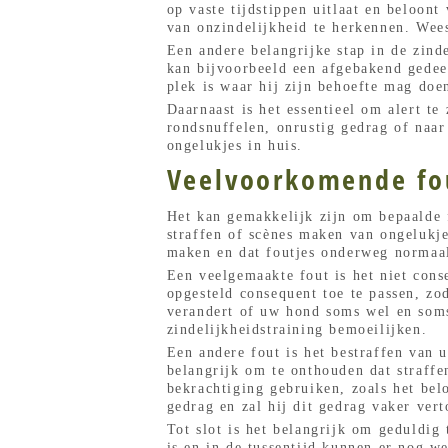
op vaste tijdstippen uitlaat en beloon
van onzindelijkheid te herkennen. Wees
Een andere belangrijke stap in de zind
kan bijvoorbeeld een afgebakend gedeel
plek is waar hij zijn behoefte mag doen
Daarnaast is het essentieel om alert t
rondsnuffelen, onrustig gedrag of naar
ongelukjes in huis.
Veelvoorkomende fou
Het kan gemakkelijk zijn om bepaalde f
straffen of scènes maken van ongelukj
maken en dat foutjes onderweg normaal 
Een veelgemaakte fout is het niet cons
opgesteld consequent toe te passen, z
verandert of uw hond soms wel en soms
zindelijkheidstraining bemoeilijken.
Een andere fout is het bestraffen van u
belangrijk om te onthouden dat straffe
bekrachtiging gebruiken, zoals het bel
gedrag en zal hij dit gedrag vaker vert
Tot slot is het belangrijk om geduldig
is en in de tussentijd kunnen er nog we