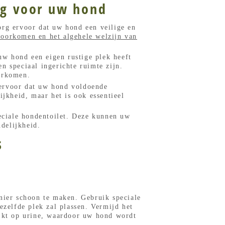
ng voor uw hond
org ervoor dat uw hond een veilige en
voorkomen en het algehele welzijn van
w hond een eigen rustige plek heeft
n speciaal ingerichte ruimte zijn.
orkomen.
 ervoor dat uw hond voldoende
ijkheid, maar het is ook essentieel
eciale hondentoilet. Deze kunnen uw
delijkheid.
s
anier schoon te maken. Gebruik speciale
zelfde plek zal plassen. Vermijd het
jkt op urine, waardoor uw hond wordt