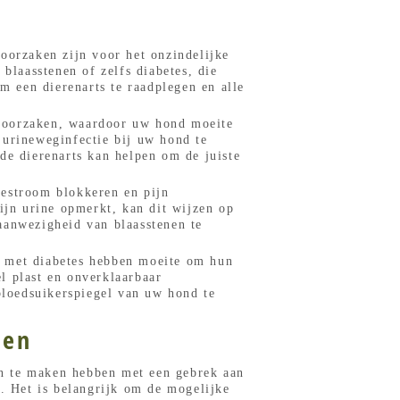
oorzaken zijn voor het onzindelijke
laasstenen of zelfs diabetes, die
m een dierenarts te raadplegen en alle
eroorzaken, waardoor uw hond moeite
 urineweginfectie bij uw hond te
de dierenarts kan helpen om de juiste
nestroom blokkeren en pijn
ijn urine opmerkt, kan dit wijzen op
aanwezigheid van blaasstenen te
 met diabetes hebben moeite om hun
l plast en onverklaarbaar
 bloedsuikerspiegel van uw hond te
den
an te maken hebben met een gebrek aan
ie. Het is belangrijk om de mogelijke