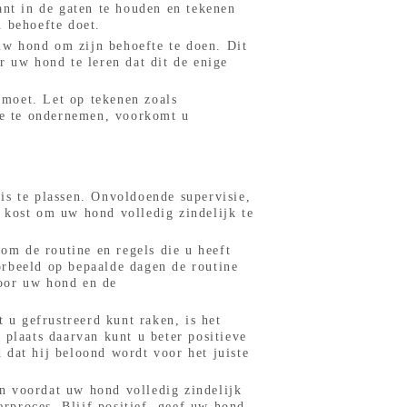
ant in de gaten te houden en tekenen
n behoefte doet.
 uw hond om zijn behoefte te doen. Dit
r uw hond te leren dat dit de enige
n moet. Let op tekenen zoals
tie te ondernemen, voorkomt u
is te plassen. Onvoldoende supervisie,
 kost om uw hond volledig zindelijk te
 om de routine en regels die u heeft
orbeeld op bepaalde dagen de routine
voor uw hond en de
 u gefrustreerd kunt raken, is het
 plaats daarvan kunt u beter positieve
 dat hij beloond wordt voor het juiste
en voordat uw hond volledig zindelijk
erproces. Blijf positief, geef uw hond