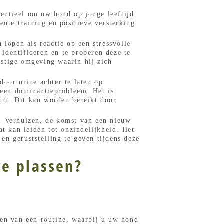
ssentieel om uw hond op jonge leeftijd
ente training en positieve versterking
 lopen als reactie op een stressvolle
 identificeren en te proberen deze te
ustige omgeving waarin hij zich
door urine achter te laten op
p een dominantieprobleem. Het is
rium. Dit kan worden bereikt door
d. Verhuizen, de komst van een nieuw
at kan leiden tot onzindelijkheid. Het
n geruststelling te geven tijdens deze
te plassen?
ren van een routine, waarbij u uw hond