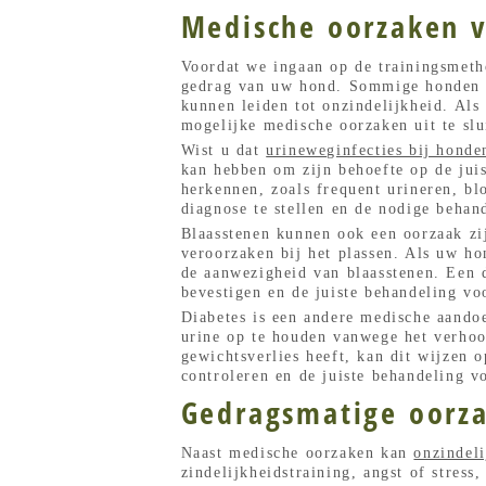
Medische oorzaken v
Voordat we ingaan op de trainingsmetho
gedrag van uw hond. Sommige honden ku
kunnen leiden tot onzindelijkheid. Als
mogelijke medische oorzaken uit te slu
Wist u dat
urineweginfecties bij hond
kan hebben om zijn behoefte op de juis
herkennen, zoals frequent urineren, bl
diagnose te stellen en de nodige behand
Blaasstenen kunnen ook een oorzaak zi
veroorzaken bij het plassen. Als uw ho
de aanwezigheid van blaasstenen. Een 
bevestigen en de juiste behandeling voo
Diabetes is een andere medische aando
urine op te houden vanwege het verhoo
gewichtsverlies heeft, kan dit wijzen 
controleren en de juiste behandeling vo
Gedragsmatige oorza
Naast medische oorzaken kan
onzindel
zindelijkheidstraining, angst of stress