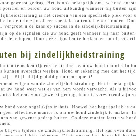
t voor gewenst gedrag. Het is ook belangrijk om uw hond const
 positief en beloon uw hond uitbundig wanneer hij buiten zij
elijkheidstraining is het creëren van een specifieke plek voor
te in de tuin zijn of een speciale kattenbak voor honden. Doo
, vergroot u de kans op succes in de zindelijkheidstraining.
e zijn op de signalen die uw hond geeft wanneer hij naar buite
 de deur lopen. Door deze signalen te herkennen en direct ac
ten bij zindelijkheidstraining
outen te maken tijdens het trainen van uw hond om niet in hu
es kunnen averechts werken. Houd er rekening mee dat het tijd
zijn. Blijf altijd geduldig en consequent!
equent volgen van de zindelijkheidstraining. Het is belangrijk
odat uw hond weet wat er van hem wordt verwacht. Als u bijvo
 niet beloont voor gewenst gedrag, kan dit verwarrend zijn 
w hond voor ongelukjes in huis. Hoewel het begrijpelijk is dat
n geen effectieve manier is om uw hond zindelijk te maken. In
onen van gewenst gedrag buiten. Op deze manier leert uw hond
onen.
 te blijven tijdens de zindelijkheidstraining. Het kan even dur
l eens ongelukjes gebeuren. Dit is normaal en hoort bij het le