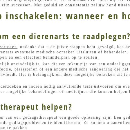
 zijn successen. Met geduld en consistentie zal uw hond uitein
p inschakelen: wanneer en h
 om een dierenarts te raadplegen
 vertonen
, ondanks dat u de juiste stappen hebt gevolgd, kan h
renarts eventuele medische oorzaken uitsluiten of behandelen.
pen en een effectief behandelplan op te stellen.
lijk onzindelijk is, kan dit een teken zijn van een onderlig
fectie, blaasstenen of een andere medische aandoening die h
eïnvloedt. Het is belangrijk om deze mogelijke oorzaken uit te 
derzoeken en indien nodig aanvullende tests uitvoeren om ev
er mogelijke behandelingen of medicijnen die kunnen helpen b
therapeut helpen?
en van een gedragstherapeut een goede oplossing zijn. Een ge
ende gedragsproblemen te identificeren. Ze kunnen u aanvulle
aan te pakken.