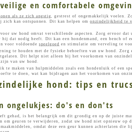
 veilige en comfortabele omgevi
tonen als ze zich angstig
, gestrest of ongemakkelijk voelen. Z
ij zich kan ontspannen. Dit kan helpen om
onzindelijkheid te 
voor uw hond omvat verschillende aspecten. Zorg ervoor dat u
 hij dat nodig heeft. Dit kan een hondenmand, een bench of ee
gen voor voldoende
speelgoed
en stimulatie om verveling te vo
kening te houden met de fysieke behoeften van uw hond. Zorg
tgelaten. Dit helpt niet alleen bij het voorkomen van onzindel
lzijn van uw hond.
ik te maken van hulpmiddelen zoals een hondenluik of een sp
oefte te doen, wat kan bijdragen aan het voorkomen van onzin
indelijke hond: tips en truc
 ongelukjes: do's en don'ts
ft gehad, is het belangrijk om dit grondig en op de juiste m
 om geuren te verwijderen, zodat uw hond niet opnieuw op de
aakmiddelen, omdat deze een geur kunnen achterlaten die li
assen.