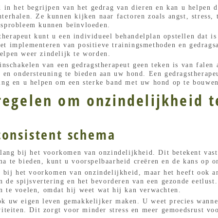
d in het begrijpen van het gedrag van dieren en kan u helpen 
terhalen. Ze kunnen kijken naar factoren zoals angst, stress, t
dsprobleem kunnen beïnvloeden.
herapeut kunt u een individueel behandelplan opstellen dat is
et implementeren van positieve trainingsmethoden en gedrags
elpen weer zindelijk te worden.
inschakelen van een gedragstherapeut geen teken is van falen a
rg en ondersteuning te bieden aan uw hond. Een gedragstherape
ring en u helpen om een sterke band met uw hond op te bouwen
regelen om onzindelijkheid 
consistent schema
elang bij het voorkomen van onzindelijkheid. Dit betekent vast
ma te bieden, kunt u voorspelbaarheid creëren en de kans op o
en bij het voorkomen van onzindelijkheid, maar het heeft ook 
an de spijsvertering en het bevorderen van een gezonde eetlus
n te voelen, omdat hij weet wat hij kan verwachten.
ok uw eigen leven gemakkelijker maken. U weet precies wanne
viteiten. Dit zorgt voor minder stress en meer gemoedsrust vo