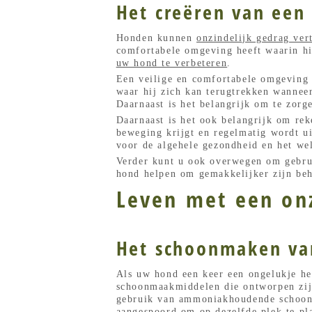
Het creëren van een
Honden kunnen
onzindelijk gedrag ver
comfortabele omgeving heeft waarin h
uw hond te verbeteren
.
Een veilige en comfortabele omgeving 
waar hij zich kan terugtrekken wanneer
Daarnaast is het belangrijk om te zor
Daarnaast is het ook belangrijk om re
beweging krijgt en regelmatig wordt ui
voor de algehele gezondheid en het we
Verder kunt u ook overwegen om gebru
hond helpen om gemakkelijker zijn beh
Leven met een onz
Het schoonmaken van
Als uw hond een keer een ongelukje hee
schoonmaakmiddelen die ontworpen zijn
gebruik van ammoniakhoudende schoonm
aangespoord om op dezelfde plek te pl