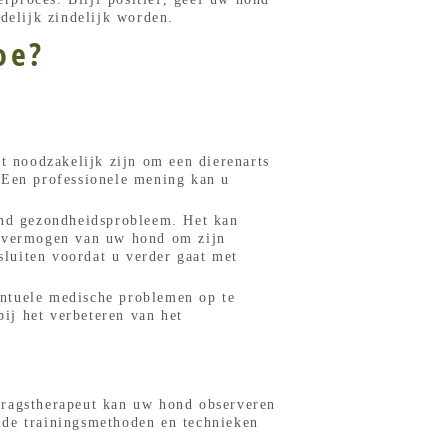
delijk zindelijk worden.
oe?
?
et noodzakelijk zijn om een dierenarts
 Een professionele mening kan u
gend gezondheidsprobleem. Het kan
et vermogen van uw hond om zijn
sluiten voordat u verder gaat met
entuele medische problemen op te
ij het verbeteren van het
dragstherapeut kan uw hond observeren
nde trainingsmethoden en technieken